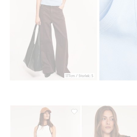
177cm / Storlek: S
Ribbat linne med kontrastkanter, 