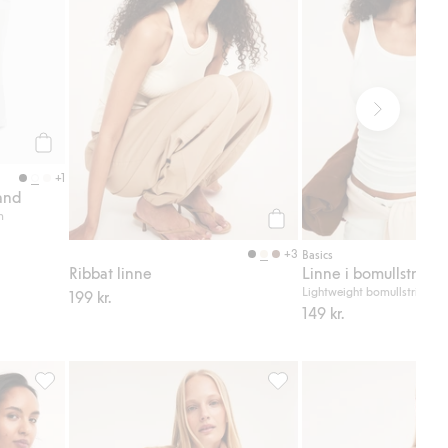
Köp
+1
and
m
Köp
+3
Basics
Ribbat linne
Linne i bomullstrikå
Lightweight bomullstrikå 1
199 kr.
149 kr.
ter
Linne i bomullstrikå, Lägg till i favoriter
Regular t-shirt i bomull, Lägg