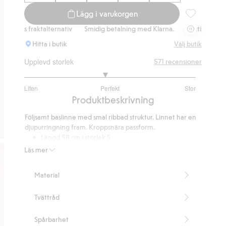
Lägg i varukorgen
Ribbat linne,
s fraktalternativ
Smidig betalning med Klarna.
Gratis fraktalternativ
Hitta i butik
Välj butik
Upplevd storlek
571
recensioner
2.887387387387387
Liten
Perfekt
Stor
utav
Baserat
Produktbeskrivning
5
på
Följsamt baslinne med smal ribbad struktur. Linnet har en
444
djupurringning fram. Kroppsnära passform.
betyg
Längd 58 cm i storlek S
Innehåller 95% organic in-conversion bomull
Läs mer
Artikelnummer
:
902023
Organic cotton In-conversion- GOTS
Material
Tvättråd
Spårbarhet