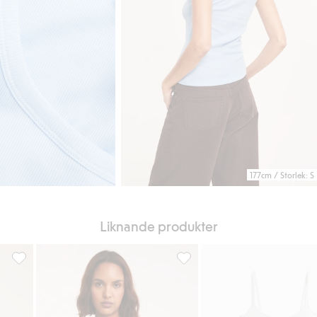
177cm / Storlek: S
Liknande produkter
Lägg till i favoriter
Linne med spets, Lägg till i favoriter
Ribbat linne, Lägg till i favori