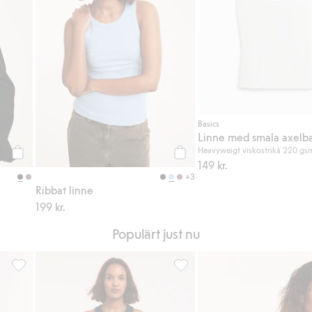
Basics
Linne med smala axelb
Heavyweigt viskostrikå 220 gs
149 kr.
Köp
Köp
+3
Ribbat linne
199 kr.
Populärt just nu
Linne i bomullstrikå, Lägg till i favoriter
Ribbat linne, Lägg till i favori