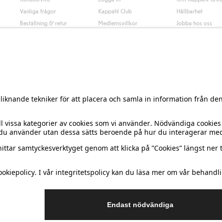
Vanliga frågor
Kappahl Club
Hållbarhet
Beställning & retur
Medlemsvillkor
Jobba hos oss
Kontakta oss
Press & nyheter
Hitta butik
Tillgänglighet
Presentkortssaldo
Personal styling
Ångra ditt köp