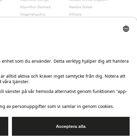
Köpvillkor Danmark
Newbie Global
Integritetspolicy
Affiliate
Cookiepolicy
Studentrabatt
Villkor #YesKappahl
#YesNewbie