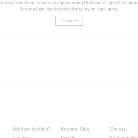
r din garderob en inspirerande uppdatering? Behöver du tips på att hitta di
Som medlem kan du boka tid med stylist i butik gratis.
Läs mer
eller om du handlar för över 500kr med leverans till ombud eller paketbox (g
Instabox) och 59kr vid hemleverans oavsett hur mycket du handlar för.
nd annat faktura och swish men även andra betalningssätt. Genom att lämna
s mer om Klarnas betalningsvillkor
(extern länk).
Behöver du hjälp?
Kappahl Club
Om oss
Kundservice
Logga in
Om Kappahl Gro