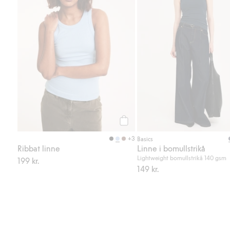
Köp
+3
Basics
Ribbat linne
Linne i bomullstrikå
Lightweight bomullstrikå 140 gsm
199 kr.
149 kr.