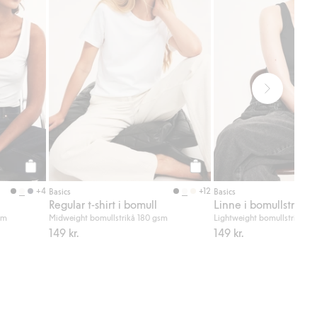
Köp
Köp
+4
+12
Basics
Basics
Regular t-shirt i bomull
Linne i bomullstrikå
sm
Midweight bomullstrikå 180 gsm
Lightweight bomullstrikå 1
149 kr.
149 kr.