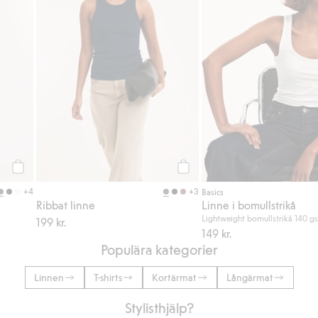
Köp
Köp
+4
+3
Basics
Ribbat linne
Linne i bomullstrikå
Lightweight bomullstrikå 140 g
199 kr.
149 kr.
Populära kategorier
Linnen
T-shirts
Kortärmat
Långärmat
Stylisthjälp?