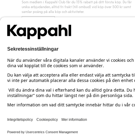
Som medlem i Kappahl Club får du 15% rabatt på ditt första köp. Du får
unika erbjudanden, alltid fri frakt (till ombud) vid köp över 500 kr samt
samlar poäng på alla köp och aktiviteter.
Bli medlem
Sweden
Ändra land
Cookies