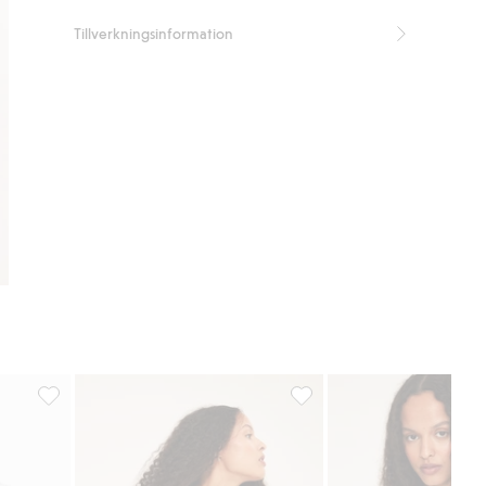
Tillverkningsinformation
ter
Linne med smala axelband, Lägg till i favoriter
Ribbat linne, Lägg till i fav