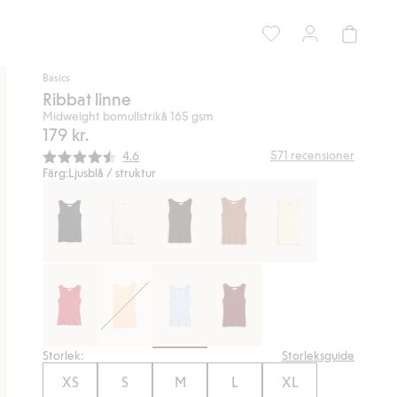
Basics
Ribbat linne
Midweight bomullstrikå 165 gsm
179 kr.
Snittbetyg:
571
recensioner
4.6
Färg:
Ljusblå / struktur
Storlek:
Storleksguide
XS
S
M
L
XL