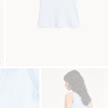
Gratis fraktalternativ
Smidig betalning med Klarna.
Grati
S