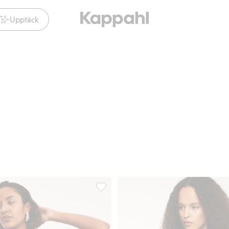
Upptäck
ll, Lägg till i favoriter
T-shirt, Lägg till i favoriter