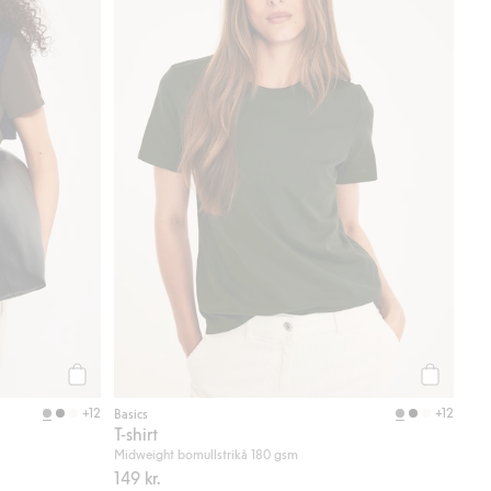
Köp
Köp
+12
+12
Basics
T-shirt
Midweight bomullstrikå 180 gsm
149 kr.