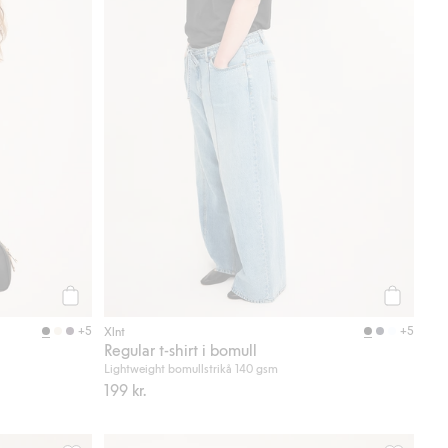
Köp
Köp
+5
+5
Xlnt
Regular t-shirt i bomull
Lightweight bomullstrikå 140 gsm
199 kr.