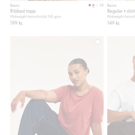
Köp
+5
Basics
Basics
Ribbad topp
Regular t-shir
Midweight bomullstrikå 165 gsm
Midweight bomull
199 kr.
149 kr.
T-shirt, Lägg till i fav