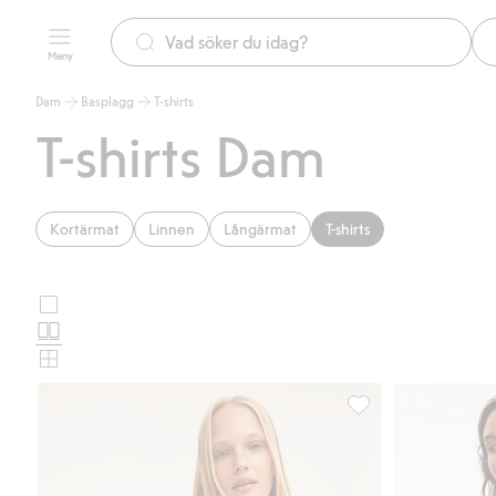
Meny
Dam
Basplagg
T-shirts
T-shirts Dam
Kortärmat
Linnen
Långärmat
T-shirts
Stora
Välj
bilder
Normala
produktkortslayout
bilder
Små
bilder
Regular t-shirt i bomu