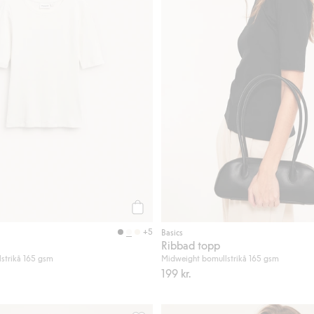
Köp
+5
Basics
Ribbad topp
strikå 165 gsm
Midweight bomullstrikå 165 gsm
199 kr.