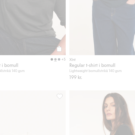
Köp
+5
Xlnt
t i bomull
Regular t-shirt i bomull
llstrikå 140 gsm
Lightweight bomullstrikå 140 gsm
199 kr.
mull, Lägg till i favoriter
Ribbad topp, Lägg till i favoriter