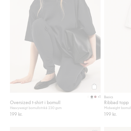
Köp
+1
Basics
Oversized t-shirt i bomull
Ribbad topp
Heavyweigt bomullstrikå 230 gsm
Midweight bomull
199 kr.
199 kr.