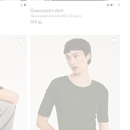
Köp
Köp
+1
Oversized t-shirt
Heavyweigt bomullstrikå 230 gsm
199 kr.
iter
Ribbad topp, Lägg till i favoriter
Ribbad top