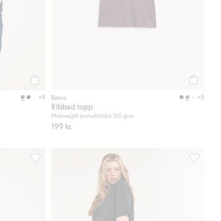
Köp
Köp
+5
+5
Basics
Ribbad topp
Midweight bomullstrikå 165 gsm
199 kr.
Ribbad topp, Lägg till i favoriter
Regular t-s