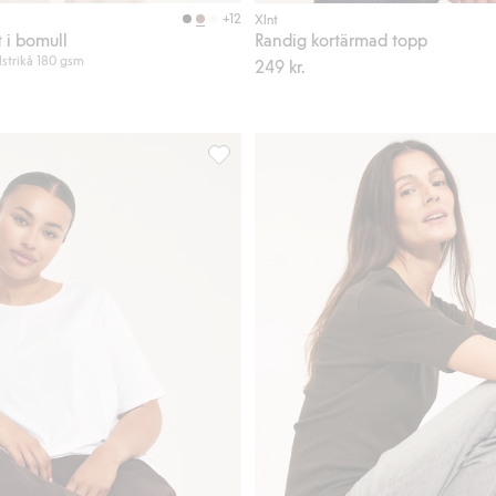
Köp
+12
Xlnt
t i bomull
Randig kortärmad topp
strikå 180 gsm
249 kr.
oriter
Regular t-shirt i bomull, Lägg till i favor