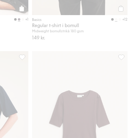
Köp
Köp
+1
+12
Basics
Regular t-shirt i bomull
Midweight bomullstrikå 180 gsm
149 kr.
iter
Regular t-shirt i bomull, Lägg till i favoriter
Ribbad top