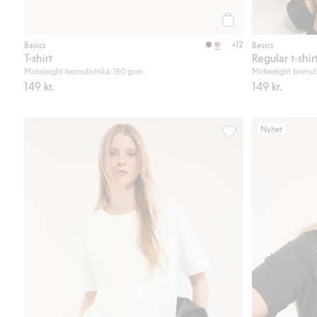
Köp
+12
Basics
Basics
T-shirt
Regular t-shir
Midweight bomullstrikå 180 gsm
Midweight bomull
149 kr.
149 kr.
Nyhet
Oversized t-shirt i bo