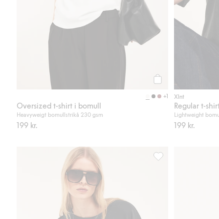
Köp
+1
Xlnt
Oversized t-shirt i bomull
Regular t-shir
Heavyweigt bomullstrikå 230 gsm
Lightweight bomu
199 kr.
199 kr.
Oversized t-shirt i bo