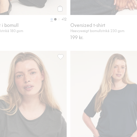
Köp
+12
t i bomull
Oversized t-shirt
strikå 180 gsm
Heavyweigt bomullstrikå 230 gsm
199 kr.
mull, Lägg till i favoriter
Regular t-shirt i bomull, Lägg till i favor