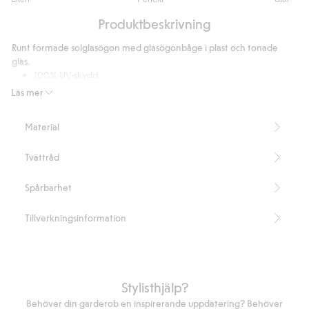
utav
Baserat
5
Produktbeskrivning
på
4
Runt formade solglasögon med glasögonbåge i plast och tonade
betyg
glas.
100% UV-skydd
Cat./kat. 3
Läs mer
Nickeltestade
Innehåller 100% återvunnen plast.
Material
Artikelnummer
:
439281
Recycled plastic
Tvättråd
Spårbarhet
Tillverkningsinformation
Stylisthjälp?
Behöver din garderob en inspirerande uppdatering? Behöver