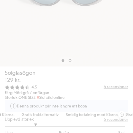
Solglasögon
129 kr.
Snittbetyg:
6
recensioner
4.5
Färg:
Mörkgrå / enfärgad
Storlek:
ONE SIZE
Slutsåld online
Denna produkt går inte längre att köpa
Klarna.
Gratis fraktalternativ
Smidig betalning med Klarna.
Grati
Upplevd storlek
6
recensioner
2
Liten
Perfekt
Stor