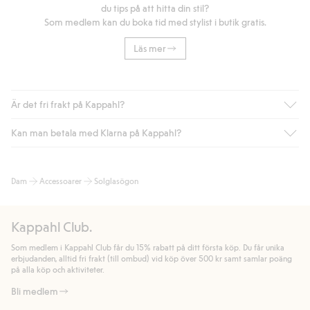
du tips på att hitta din stil?
Som medlem kan du boka tid med stylist i butik gratis.
Läs mer
Är det fri frakt på Kappahl?
Kan man betala med Klarna på Kappahl?
Är du medlem i Kappahl Club har du alltid gratis frakt till butik
eller om du handlar för över 500kr med leverans till ombud
eller paketbox (gäller ej hemleverans). Frakten tas bort per
Ja, i samarbete med Klarna erbjuder vi smidig betalning med
Dam
Accessoarer
Solglasögon
automatik efter du loggat in och identifierats som medlem.
bland annat faktura och swish men även andra betalningssätt.
Genom att lämna information i kassan godkänner du Klarnas
Annars kostar frakten 39kr för ombudsleverans eller paketskåp
villkor. Genom att klicka på "Slutför köp" godkänner du Kappahls
(Instabox) och 59kr vid hemleverans oavsett hur mycket du
Kappahl Club.
allmänna villkor.
Läs mer om Klarnas betalningsvillkor
(extern
handlar för.
länk).
Som medlem i Kappahl Club får du 15% rabatt på ditt första köp. Du får unika
Läs mer
Läs mer
erbjudanden, alltid fri frakt (till ombud) vid köp över 500 kr samt samlar poäng
på alla köp och aktiviteter.
Bli medlem