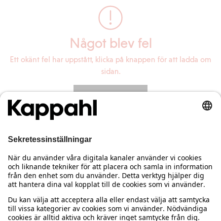
Något blev fel
Ett okänt fel har uppstått, klicka på knappen för att ladda om
sidan.
Ladda om sidan