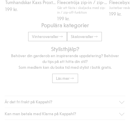
Tumhandskar Kaxs Proxtec
Fleecetröja zip-in / zip-off Kaxs
Fleecebyx
Går att fästa i skaljacka med zip-
Justerbar reså
199 kr.
in / zip-off-funktion
199 kr.
199 kr.
Populära kategorier
Vinteroveraller
Skaloveraller
Stylisthjälp?
Behöver din garderob en inspirerande uppdatering? Behöver
du tips på att hitta din stil?
Som medlem kan du boka tid med stylist i butik gratis.
Läs mer
Är det fri frakt på Kappahl?
Kan man betala med Klarna på Kappahl?
Är du medlem i Kappahl Club har du alltid gratis frakt till butik
eller om du handlar för över 500kr med leverans till ombud
eller paketbox (gäller ej hemleverans). Frakten tas bort per
Ja, i samarbete med Klarna erbjuder vi smidig betalning med