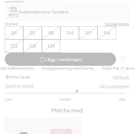
Kvalitetssäkrad av Testfakta.
Storlek:
Storleksguide
86
92
98
104
110
116
122
128
134
Lägg i varukorgen
Vinterov
s fraktalternativ
Smidig betalning med Klarna.
Gratis fraktalternativ
Hitta i butik
Välj butik
Upplevd storlek
553
recensioner
3.378250591016549
Liten
Perfekt
Stor
utav
Baserat
5
Matcha med
på
423
betyg