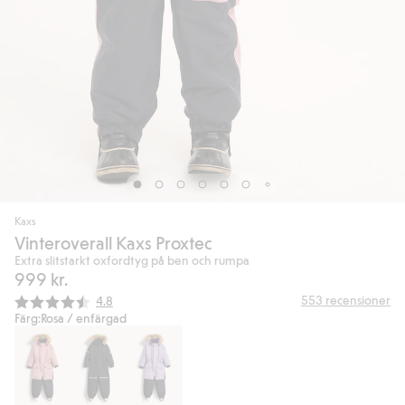
Kaxs
Vinteroverall Kaxs Proxtec
Extra slitstarkt oxfordtyg på ben och rumpa
999 kr.
Snittbetyg:
553
recensioner
4.8
Färg:
Rosa / enfärgad