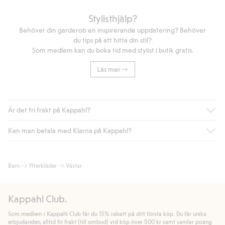
Stylisthjälp?
Behöver din garderob en inspirerande uppdatering? Behöver
du tips på att hitta din stil?
Som medlem kan du boka tid med stylist i butik gratis.
Läs mer
Är det fri frakt på Kappahl?
Kan man betala med Klarna på Kappahl?
Är du medlem i Kappahl Club har du alltid gratis frakt till butik
eller om du handlar för över 500kr med leverans till ombud
eller paketbox (gäller ej hemleverans). Frakten tas bort per
Ja, i samarbete med Klarna erbjuder vi smidig betalning med
Barn
Ytterkläder
Västar
automatik efter du loggat in och identifierats som medlem.
bland annat faktura och swish men även andra betalningssätt.
Genom att lämna information i kassan godkänner du Klarnas
Annars kostar frakten 39kr för ombudsleverans eller paketskåp
villkor. Genom att klicka på "Slutför köp" godkänner du Kappahls
(Instabox) och 59kr vid hemleverans oavsett hur mycket du
Kappahl Club.
allmänna villkor.
Läs mer om Klarnas betalningsvillkor
(extern
handlar för.
länk).
Som medlem i Kappahl Club får du 15% rabatt på ditt första köp. Du får unika
Läs mer
Läs mer
erbjudanden, alltid fri frakt (till ombud) vid köp över 500 kr samt samlar poäng