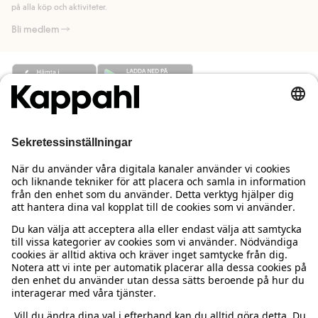
på alla köp och aktiviteter.
Bli medlem
Behöver du hjälp?
Kundservice
Kappahl Club
Vanliga frågor
Logga in
Om oss
Beställning & retur
Kappahl Club
Om Kappahl Group
Villkor & policy
Kontakta oss
Medlemsvillkor
Hållbarhet
Köpvillkor Sverige
Mer från oss