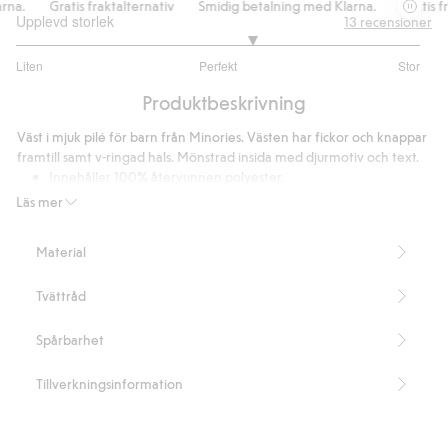
a.
Gratis fraktalternativ
Smidig betalning med Klarna.
Gratis frak
Upplevd storlek
13
recensioner
3.333333333333333
Liten
Perfekt
Stor
utav
Baserat
5
Produktbeskrivning
på
12
Väst i mjuk pilé för barn från Minories. Västen har fickor och knappar
betyg
framtill samt v-ringad hals. Mönstrad insida med djurmotiv och text.
Innehåller 100% återvunnen polyester.
Artikelnummer
:
496273
Läs mer
Recycled Polyester
Material
Tvättråd
Spårbarhet
Tillverkningsinformation