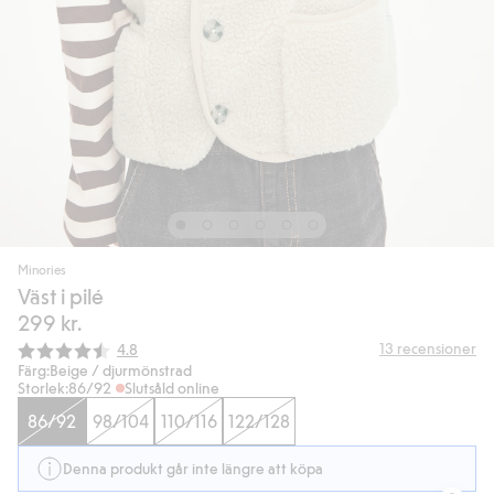
Minories
Väst i pilé
299 kr.
Snittbetyg:
13
recensioner
4.8
Färg:
Beige / djurmönstrad
Storlek:
86/92
Slutsåld online
86/92
98/104
110/116
122/128
Denna produkt går inte längre att köpa