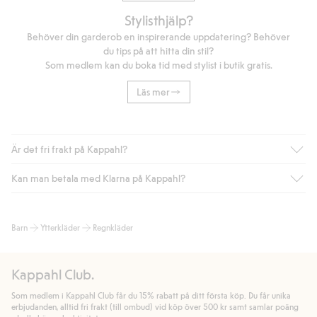
Stylisthjälp?
Behöver din garderob en inspirerande uppdatering? Behöver
du tips på att hitta din stil?
Som medlem kan du boka tid med stylist i butik gratis.
Läs mer
Är det fri frakt på Kappahl?
Kan man betala med Klarna på Kappahl?
Är du medlem i Kappahl Club har du alltid gratis frakt till butik
eller om du handlar för över 500kr med leverans till ombud
eller paketbox (gäller ej hemleverans). Frakten tas bort per
Ja, i samarbete med Klarna erbjuder vi smidig betalning med
Barn
Ytterkläder
Regnkläder
automatik efter du loggat in och identifierats som medlem.
bland annat faktura och swish men även andra betalningssätt.
Genom att lämna information i kassan godkänner du Klarnas
Annars kostar frakten 39kr för ombudsleverans eller paketskåp
villkor. Genom att klicka på "Slutför köp" godkänner du Kappahls
(Instabox) och 59kr vid hemleverans oavsett hur mycket du
Kappahl Club.
allmänna villkor.
Läs mer om Klarnas betalningsvillkor
(extern
handlar för.
länk).
Som medlem i Kappahl Club får du 15% rabatt på ditt första köp. Du får unika
Läs mer
Läs mer
erbjudanden, alltid fri frakt (till ombud) vid köp över 500 kr samt samlar poäng