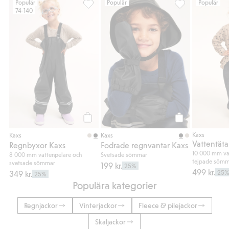
Populär
Populär
Populär
74-140
Regnbyxor Kaxs, Lägg till i favoriter
Fodrade regnvant
Köp
Köp
Kaxs
Kaxs
Kaxs
Regnbyxor Kaxs
Fodrade regnvantar Kaxs
10 000 mm vat
8 000 mm vattenpelare och
Svetsade sömmar
tejpade söm
svetsade sömmar
199 kr.
25%
499 kr.
349 kr.
25
25%
Populära kategorier
Regnjackor
Vinterjackor
Fleece & pilejackor
Skaljackor