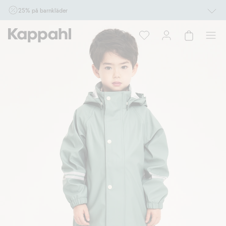
25% på barnkläder
Gäller online vid köp av 2 eller fler varor som ingår i erbjudandet tom den 10/8 kl
10.00. Ej Newbie. Gäller för dig som är eller blir medlem. Kan ej kombineras med
andra rabatter eller erbjudanden.
Shoppa nu