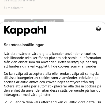
på alla köp och aktiviteter.
Bli medlem
Behöver du hjälp?
Kundservice
Kappahl Club
Vanliga frågor
Logga in
Om oss
Beställning & retur
Kappahl Club
Om Kappahl Group
Villkor & policy
Kontakta oss
Medlemsvillkor
Hållbarhet
Köpvillkor Sverige
Mer från oss