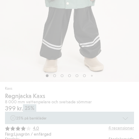
Kaxs
Regnjacka Kaxs
8 000 mm vattenpelare och svetsade sömmar
399 kr.
25%
25% på barnkläder
Gäller online vid köp av 2 eller fler varor som ingår i erbjudandet tom den
Snittbetyg:
4
recensioner
4.0
10/8 kl 10.00. Ej Newbie. Gäller för dig som är eller blir medlem. Kan ej
Färg:
Ljusgrön / enfärgad
kombineras med andra rabatter eller erbjudanden.
Storlek:
Storleksguide