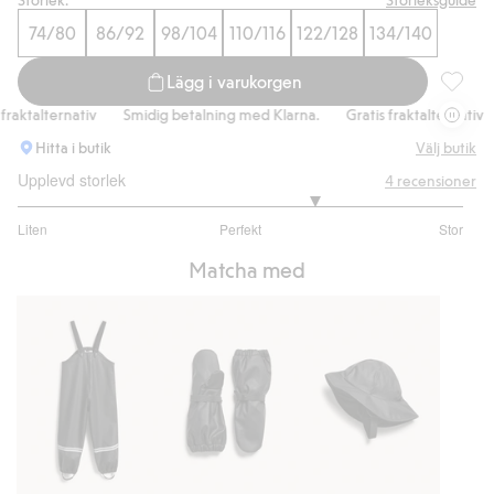
74/80
86/92
98/104
110/116
122/128
134/140
Shoppa nu
Lägg i varukorgen
Regnjac
ktalternativ
Smidig betalning med Klarna.
Gratis fraktalternativ
Hitta i butik
Välj butik
Upplevd storlek
4
recensioner
3.666666666666667
Liten
Perfekt
Stor
utav
Baserat
5
Matcha med
på
3
betyg