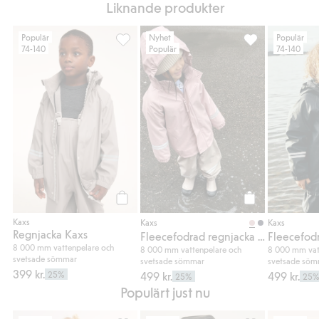
Liknande produkter
Populär
Nyhet
Populär
74-140
Populär
74-140
Regnjacka Kaxs, Lägg till i favoriter
Fleecefodrad reg
Köp
Köp
Kaxs
Kaxs
Kaxs
Regnjacka Kaxs
Fleecefodrad regnjacka Kaxs
8 000 mm vattenpelare och
8 000 mm vattenpelare och
8 000 mm vat
svetsade sömmar
svetsade sömmar
svetsade sö
399 kr.
25%
499 kr.
499 kr.
25%
25
Populärt just nu