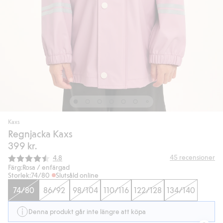
Kaxs
Regnjacka Kaxs
399 kr.
Snittbetyg:
45
recensioner
4.8
Färg:
Rosa / enfärgad
Storlek:
74/80
Slutsåld online
74/80
86/92
98/104
110/116
122/128
134/140
Denna produkt går inte längre att köpa