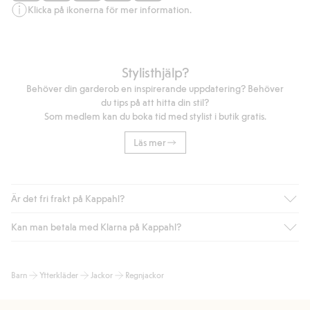
Artikelnummer
:
410522
Klicka på ikonerna för mer information.
Recycled Polyester
Stylisthjälp?
Behöver din garderob en inspirerande uppdatering? Behöver
du tips på att hitta din stil?
Som medlem kan du boka tid med stylist i butik gratis.
Läs mer
Är det fri frakt på Kappahl?
Kan man betala med Klarna på Kappahl?
Är du medlem i Kappahl Club har du alltid gratis frakt till butik
eller om du handlar för över 500kr med leverans till ombud
eller paketbox (gäller ej hemleverans). Frakten tas bort per
Ja, i samarbete med Klarna erbjuder vi smidig betalning med
Barn
Ytterkläder
Jackor
Regnjackor
automatik efter du loggat in och identifierats som medlem.
bland annat faktura och swish men även andra betalningssätt.
Genom att lämna information i kassan godkänner du Klarnas
Annars kostar frakten 39kr för ombudsleverans eller paketskåp
villkor. Genom att klicka på "Slutför köp" godkänner du Kappahls