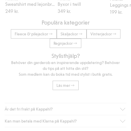
Sweatshirt med lejonbrodyr
Byxor i twill
249 kr.
349 kr.
199 kr.
Populära kategorier
Fleece & pilejackor
Skaljackor
Vinterjackor
Regnjackor
Stylisthjälp?
Behöver din garderob en inspirerande uppdatering? Behöver
du tips på att hitta din stil?
Som medlem kan du boka tid med stylist i butik gratis.
Läs mer
Är det fri frakt på Kappahl?
Kan man betala med Klarna på Kappahl?
Är du medlem i Kappahl Club har du alltid gratis frakt till butik
eller om du handlar för över 500kr med leverans till ombud