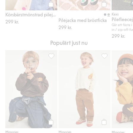
Köp
Köp
Körsbärstmönstrad pilejacka
Kaxs
Piléjacka med bröstficka
299 kr.
Går att fästa 
299 kr.
in / zip-off-f
299 kr.
Populärt just nu
Sweatshirt med lejonbrodyr, Lägg till i fav
Byxor i twill, Läg
Köp
Köp
Minories
Minories
Minories