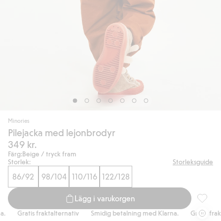
Minories
Pilejacka med lejonbrodyr
349 kr.
Färg:
Beige / tryck fram
Storlek:
Storleksguide
86/92
98/104
110/116
122/128
Lägg i varukorgen
Pilejac
Gratis fraktalternativ
Smidig betalning med Klarna.
Gratis fraktal