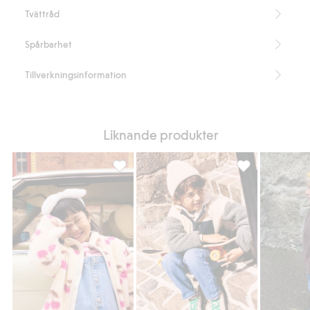
intryck.
Tvättråd
En bekväm och charmig favorit som passar lika bra till förskolan som
till utflykter.
Spårbarhet
Innehåller 100% återvunnen polyester.
Artikelnummer
:
913079
Tillverkningsinformation
Recycled Polyester
Liknande produkter
Körsbärstmönstrad pilejacka, Lägg till i fav
Piléjacka med brö