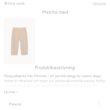
Hitta i butik
Välj butik
Matcha med
Produktbeskrivning
Byxor
i
Mysig piléjacka från Minories – ett perfekt plagg för svalare dagar.
twill
Jackan är tillverkad i ett mjukt och värmande material med en fluffig
yta som ger en skön och ombonad känsla. Den har en praktisk
dragkedja framtill och en hög krage som hjälper till att hålla värmen.
Läs mer
En liten lejonapplikation på bröstet ger en lekfull detalj framtill,
medan det stora broderade lejonet på ryggen tillsammans med
Material
texten “Magic is in you” skapar ett uttrycksfullt och inspirerande