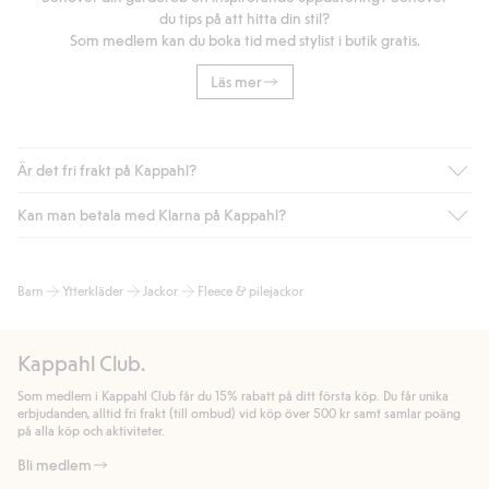
du tips på att hitta din stil?
Som medlem kan du boka tid med stylist i butik gratis.
Läs mer
Är det fri frakt på Kappahl?
Kan man betala med Klarna på Kappahl?
Är du medlem i Kappahl Club har du alltid gratis frakt till butik
eller om du handlar för över 500kr med leverans till ombud
eller paketbox (gäller ej hemleverans). Frakten tas bort per
Ja, i samarbete med Klarna erbjuder vi smidig betalning med
Barn
Ytterkläder
Jackor
Fleece & pilejackor
automatik efter du loggat in och identifierats som medlem.
bland annat faktura och swish men även andra betalningssätt.
Genom att lämna information i kassan godkänner du Klarnas
Annars kostar frakten 39kr för ombudsleverans eller paketskåp
villkor. Genom att klicka på "Slutför köp" godkänner du Kappahls
(Instabox) och 59kr vid hemleverans oavsett hur mycket du
Kappahl Club.
allmänna villkor.
Läs mer om Klarnas betalningsvillkor
(extern
handlar för.
länk).
Som medlem i Kappahl Club får du 15% rabatt på ditt första köp. Du får unika
Läs mer
Läs mer
erbjudanden, alltid fri frakt (till ombud) vid köp över 500 kr samt samlar poäng
på alla köp och aktiviteter.
Bli medlem