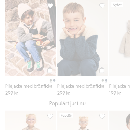
Nyhet
Piléjacka med bröstficka, Lägg till i favorit
Piléjacka med brö
Köp
Köp
Piléjacka med bröstficka
Piléjacka med bröstficka
Piléjacka
299 kr.
299 kr.
199 kr.
Populärt just nu
Populär
Vattentäta skalbyxor Kaxs Proxtec, Lägg till
Vattentäta skalb