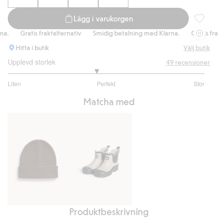
Lägg i varukorgen
Pileflee
Gratis fraktalternativ
Smidig betalning med Klarna.
Gratis fraktal
Hitta i butik
Välj butik
Upplevd storlek
49
recensioner
2.794871794871795
Liten
Perfekt
Stor
utav
Baserat
5
Matcha med
på
39
betyg
Produktbeskrivning
Stickad
Fodrade