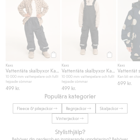
Köp
Köp
Kaxs
Kaxs
Kaxs
Vattentäta skalbyxor Kaxs Proxtec
Vattentäta skalbyxor Kaxs Proxtec
10 000 mm vattenpelare och fullt
10 000 mm vattenpelare och fullt
Kan bli en sto
tejpade sömmar
tejpade sömmar
699 kr.
499 kr.
499 kr.
Populära kategorier
Fleece & pilejackor
Regnjackor
Skaljackor
Vinterjackor
Stylisthjälp?
Behöver din garderob en inspirerande uppdatering? Behöver