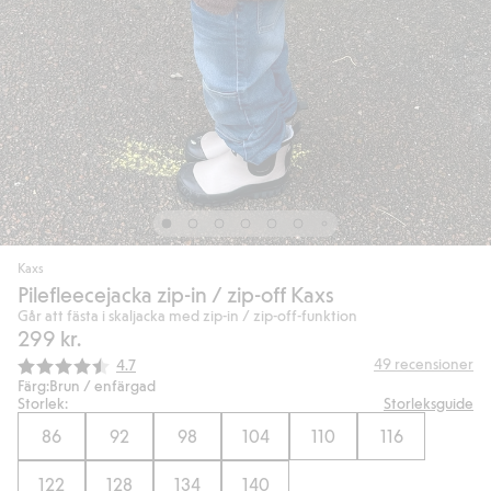
Kaxs
Pilefleecejacka zip-in / zip-off Kaxs
Går att fästa i skaljacka med zip-in / zip-off-funktion
299 kr.
Snittbetyg:
49
recensioner
4.7
Färg:
Brun / enfärgad
Storlek:
Storleksguide
86
92
98
104
110
116
122
128
134
140