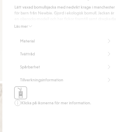
på
Lätt vaxad bomullsjacka med nedvikt krage i manchester
10
för barn från Newbie. Gjord i ekologisk bomull. Jackan är
betyg
en oljerocks-modell och har fickor framtill samt dragkedja
som försluts med tryckknappar över. Jackan har stiligt
Läs mer
mönstrat foder.
Innehåller 100% ekologisk bomull.
Material
Artikelnummer
:
413625
Organic cotton- GOTS
Tvättråd
Spårbarhet
Tillverkningsinformation
Klicka på ikonerna för mer information.