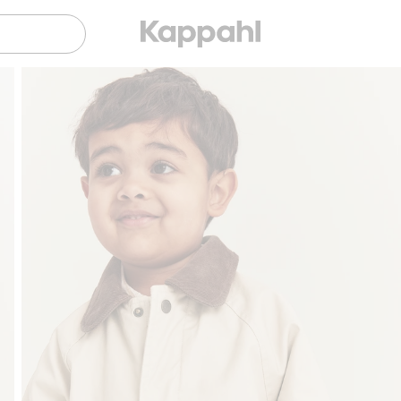
Gratis fraktalternativ
Smidig betalning med Kl