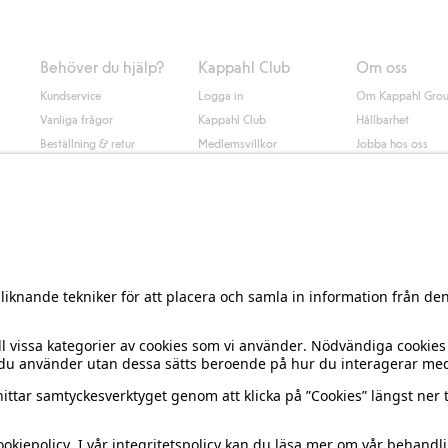
Behöver du hjälp?
Kappahl Club
Om oss
Kundservice
Logga in
Om Kappahl Gro
Vanliga frågor
Kappahl Club
Hållbarhet
Beställning & retur
Medlemsvillkor
Jobba hos oss
Kontakta oss
Press & nyheter
Hitta butik
Tillgänglighet
Presentkortssaldo
Personal styling
Ångra ditt köp