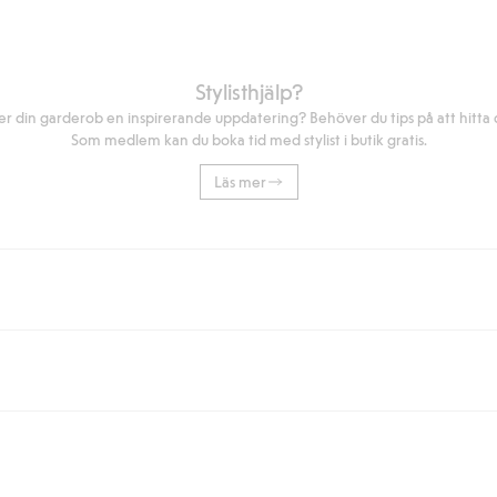
Stylisthjälp?
r din garderob en inspirerande uppdatering? Behöver du tips på att hitta di
Som medlem kan du boka tid med stylist i butik gratis.
Läs mer
eller om du handlar för över 500kr med leverans till ombud eller paketbox (g
Instabox) och 59kr vid hemleverans oavsett hur mycket du handlar för.
nd annat faktura och swish men även andra betalningssätt. Genom att lämna
s mer om Klarnas betalningsvillkor
(extern länk).