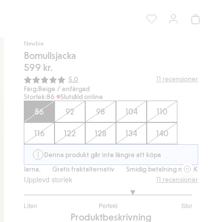
Newbie
Bomullsjacka
599 kr.
Snittbetyg:
11
recensioner
5.0
Färg:
Beige / enfärgad
Storlek:
86
Slutsåld online
86
92
98
104
110
116
122
128
134
140
Denna produkt går inte längre att köpa
arna.
Gratis fraktalternativ
Smidig betalning med Klarna.
Gratis f
Upplevd storlek
11
recensioner
3.6
Liten
Perfekt
Stor
utav
Baserat
Produktbeskrivning
5