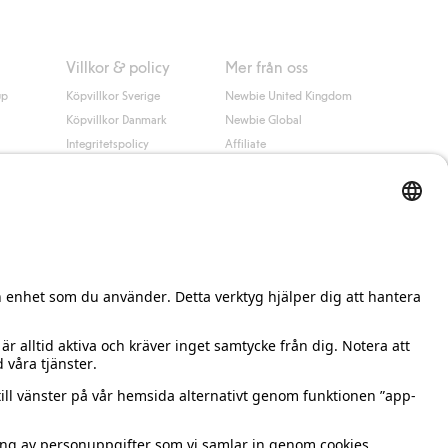
Villkor & policy
Mer från oss
up
Köpvillkor Sverige
Newbie United Kingdom
Köpvillkor Danmark
Newbie Global
Integritetspolicy
Affiliate
Cookiepolicy
Studentrabatt
Villkor #YesKappahl
#YesNewbie