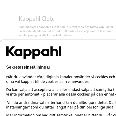
Läs mer
Kappahl Club.
Som medlem i Kappahl Club får du 15% rabatt på ditt första köp. Du får
unika erbjudanden, alltid fri frakt (till ombud) vid köp över 500 kr samt
samlar poäng på alla köp och aktiviteter.
Bli medlem
Sweden
Ändra land
Cookies