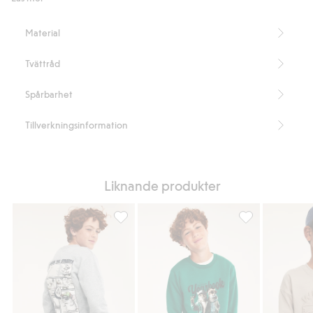
kort
ärm
Material
Tvättråd
Spårbarhet
Tillverkningsinformation
Liknande produkter
Sweatshirt med tryck, Lägg till i favoriter
Sweatshirt med tr