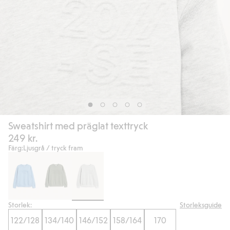
Sweatshirt med präglat texttryck
249 kr.
Färg:
Ljusgrå / tryck fram
Storlek:
Storleksguide
122/128
134/140
146/152
158/164
170