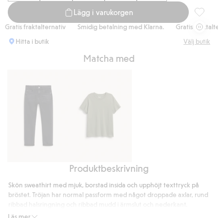
Lägg i varukorgen
Sweatsh
atis fraktalternativ
Smidig betalning med Klarna.
Gratis fraktalterna
Hitta i butik
Välj butik
Matcha med
Produktbeskrivning
Relaxed
T-
jeans
shirt
Skön sweathirt med mjuk, borstad insida och upphöjt texttryck på
jogger
i
bröstet. Tröjan har normal passform med något droppade axlar, rund
denim
bomullstrikå
ribbad halsringning och ribbad mudd i ärmslut och nederkant.
Artikelnummer
:
915678
med
Läs mer