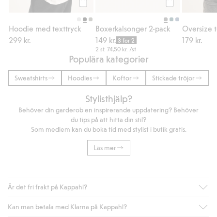
Köp
Köp
Hoodie med texttryck
Boxerkalsonger 2-pack
299 kr.
149 kr.
179 kr.
3 för 2
2 st.
74,50 kr.
/st
Populära kategorier
Sweatshirts
Hoodies
Koftor
Stickade tröjor
Stylisthjälp?
Behöver din garderob en inspirerande uppdatering? Behöver
du tips på att hitta din stil?
Som medlem kan du boka tid med stylist i butik gratis.
Läs mer
Är det fri frakt på Kappahl?
Kan man betala med Klarna på Kappahl?
Är du medlem i Kappahl Club har du alltid gratis frakt till butik