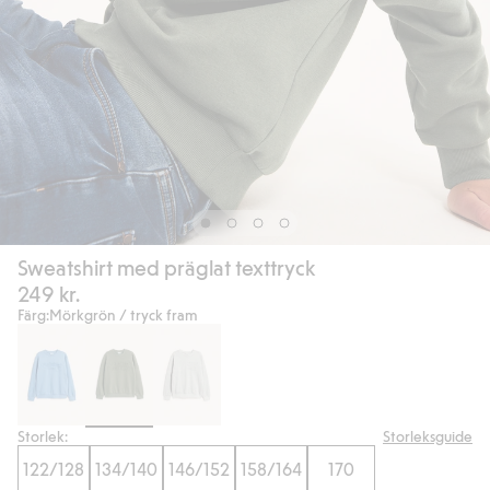
Sweatshirt med präglat texttryck
249 kr.
Färg:
Mörkgrön / tryck fram
Storlek:
Storleksguide
122/128
134/140
146/152
158/164
170