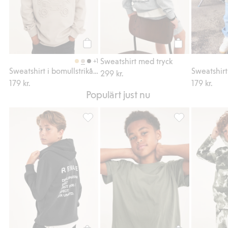
Köp
Köp
Sweatshirt med tryck
+1
Sweatshirt i bomullstrikå med 3D-effektmotiv monsterbil
299 kr.
179 kr.
179 kr.
Populärt just nu
Hoodie med texttryck, Lägg till i favoriter
T-shirt i bomulls