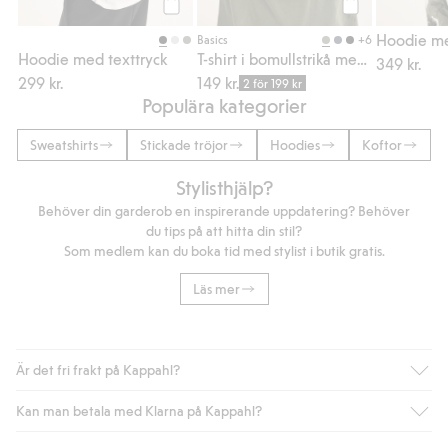
Köp
Köp
Hoodie me
+6
Basics
Hoodie med texttryck
T-shirt i bomullstrikå med kort ärm
349 kr.
299 kr.
149 kr.
2 för 199 kr
Populära kategorier
Sweatshirts
Stickade tröjor
Hoodies
Koftor
Stylisthjälp?
Behöver din garderob en inspirerande uppdatering? Behöver
du tips på att hitta din stil?
Som medlem kan du boka tid med stylist i butik gratis.
Läs mer
Är det fri frakt på Kappahl?
Kan man betala med Klarna på Kappahl?
Är du medlem i Kappahl Club har du alltid gratis frakt till butik
eller om du handlar för över 500kr med leverans till ombud