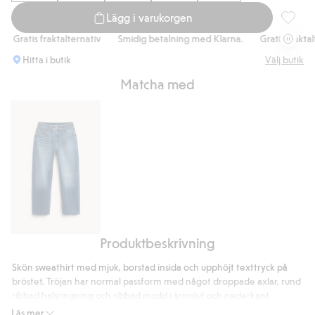
Lägg i varukorgen
Sweatsh
Gratis fraktalternativ
Smidig betalning med Klarna.
Gratis fraktalter
Hitta i butik
Välj butik
Matcha med
Produktbeskrivning
Loose
jeans
Skön sweathirt med mjuk, borstad insida och upphöjt texttryck på
mid
bröstet. Tröjan har normal passform med något droppade axlar, rund
waist
ribbad halsringning och ribbad mudd i ärmslut och nederkant.
Artikelnummer
:
915660
Läs mer