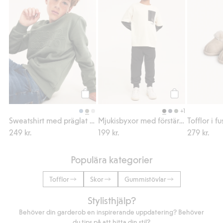
Köp
Köp
+1
Sweatshirt med präglat texttryck
Mjukisbyxor med förstärkta knän
Tofflor i f
249 kr.
199 kr.
279 kr.
Populära kategorier
Tofflor
Skor
Gummistövlar
Stylisthjälp?
Behöver din garderob en inspirerande uppdatering? Behöver
du tips på att hitta din stil?