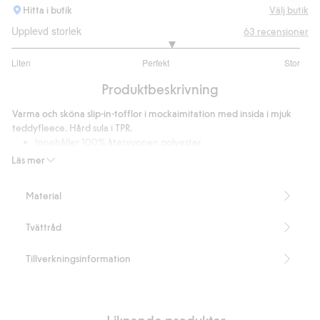
Hitta i butik
Välj butik
Upplevd storlek
63
recensioner
3.212765957446809
Liten
Perfekt
Stor
utav
Baserat
5
Produktbeskrivning
på
47
Varma och sköna slip-in-tofflor i mockaimitation med insida i mjuk
betyg
teddyfleece. Hård sula i TPR.
Innehåller 100% återvunnen polyester.
Artikelnummer
:
469700
Läs mer
Recycled Polyester
Material
Tvättråd
Tillverkningsinformation