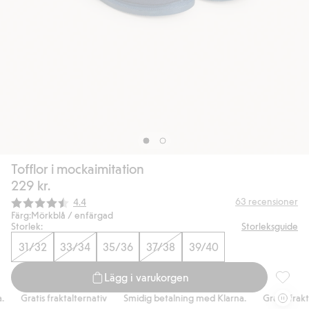
Tofflor i mockaimitation
229 kr.
Snittbetyg:
63
recensioner
4.4
Färg:
Mörkblå / enfärgad
Storlek:
Storleksguide
31/32
33/34
35/36
37/38
39/40
Lägg i varukorgen
Tofflor 
Gratis fraktalternativ
Smidig betalning med Klarna.
Gratis fraktal