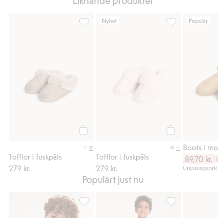
Liknande produkter
Nyhet
Populär
Tofflor i fuskpäls, Lägg till i favoriter
Tofflor i fuskpäls
Köp
Köp
Boots i mo
Tofflor i fuskpäls
Tofflor i fuskpäls
89,70 kr.
279 kr.
279 kr.
Ursprungspris
Populärt just nu
Sweatshirt med präglat texttryck, Lägg till 
Mjukisbyxor med 