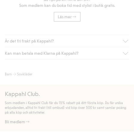
Som medlem kan du boka tid med stylist i butik gratis.
Läs mer
Är det fri frakt på Kappahl?
Kan man betala med Klarna på Kappahl?
Är du medlem i Kappahl Club har du alltid gratis frakt till butik
eller om du handlar för över 500kr med leverans till ombud
eller paketbox (gäller ej hemleverans). Frakten tas bort per
Ja, i samarbete med Klarna erbjuder vi smidig betalning med
Barn
Sovkläder
automatik efter du loggat in och identifierats som medlem.
bland annat faktura och swish men även andra betalningssätt.
Genom att lämna information i kassan godkänner du Klarnas
Annars kostar frakten 39kr för ombudsleverans eller paketskåp
villkor. Genom att klicka på "Slutför köp" godkänner du Kappahls
(Instabox) och 59kr vid hemleverans oavsett hur mycket du
Kappahl Club.
allmänna villkor.
Läs mer om Klarnas betalningsvillkor
(extern
handlar för.
länk).
Som medlem i Kappahl Club får du 15% rabatt på ditt första köp. Du får unika
Läs mer
Läs mer
erbjudanden, alltid fri frakt (till ombud) vid köp över 500 kr samt samlar poäng
på alla köp och aktiviteter.
Bli medlem