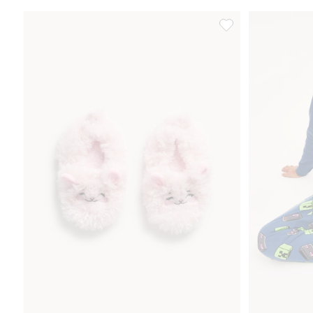
Lurviga tofflor kanin,