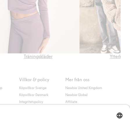
Träningskläder
Ytterkläde
Villkor & policy
Mer från oss
up
Köpvillkor Sverige
Newbie United Kingdom
Köpvillkor Danmark
Newbie Global
Integritetspolicy
Affiliate
Cookiepolicy
Studentrabatt
Villkor #YesKappahl
#YesNewbie