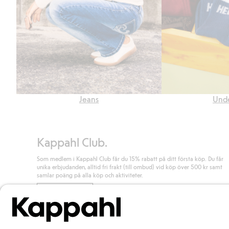
Jeans
Unde
Kappahl Club.
Som medlem i Kappahl Club får du 15% rabatt på ditt första köp. Du får
unika erbjudanden, alltid fri frakt (till ombud) vid köp över 500 kr samt
samlar poäng på alla köp och aktiviteter.
Bli medlem