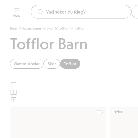
Meny
Barn
Accessoarer
Skor & tofflor
Tofflor
Tofflor Barn
Gummistövlar
Skor
Tofflor
Stora
Välj
bilder
Normala
produktkortslayout
bilder
Små
bilder
Nyhet
Tofflor i fuskpäls, Läg