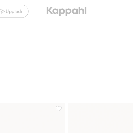
Upptäck
g till i favoriter
Tofflor i fuskpäls, Lägg till i favoriter