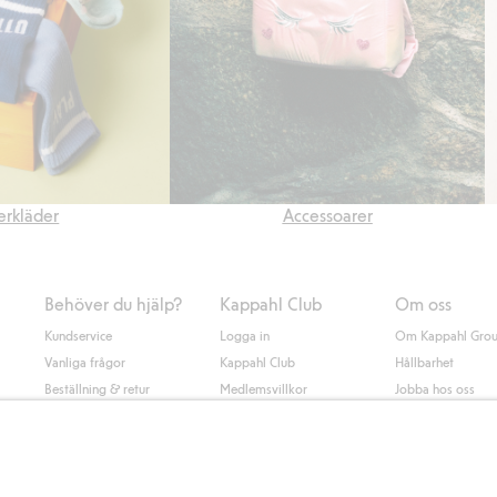
rkläder
Accessoarer
Behöver du hjälp?
Kappahl Club
Om oss
Kundservice
Logga in
Om Kappahl Gro
Vanliga frågor
Kappahl Club
Hållbarhet
Beställning & retur
Medlemsvillkor
Jobba hos oss
Kontakta oss
Press & nyheter
Hitta butik
Tillgänglighet
Presentkortssaldo
Personal styling