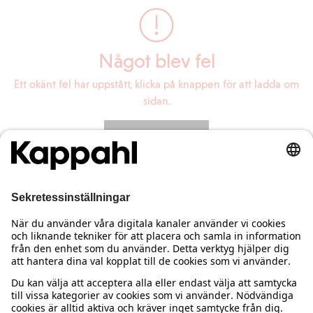
Något blev fel
Ett okänt fel har uppstått, klicka på knappen för att ladda om
sidan.
Ladda om sidan