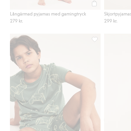
Köp
Långärmad pyjamas med gamingtryck
Skjortpyjamas
279 kr.
299 kr.
Pyjamas med gamingm