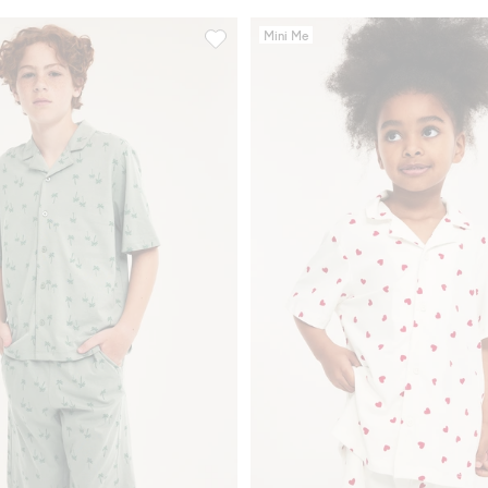
Mini Me
ed gamingtryck, Lägg till i favoriter
Skjortpyjamas i bomull, Lägg till i favor