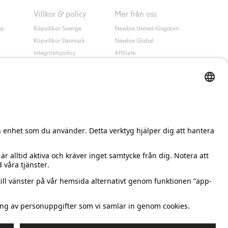
Villkor & policy
Mer från oss
up
Köpvillkor Sverige
Newbie United Kingdom
Köpvillkor Danmark
Newbie Global
Integritetspolicy
Affiliate
Cookiepolicy
Studentrabatt
Villkor #YesKappahl
#YesNewbie