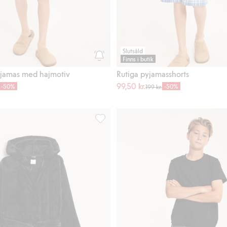
Slutsåld
Finns i butik
jamas med hajmotiv
Rutiga pyjamasshorts
99,50 kr.
-50%
-50%
199 kr.
er, Lägg till i favoriter
Fleece-morgonrock med huva, Lägg till 