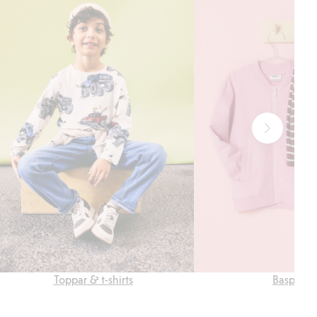
Toppar & t-shirts
Basplagg