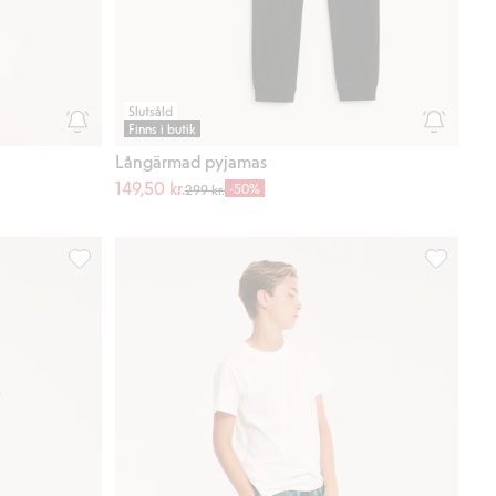
Slutsåld
Finns i butik
Långärmad pyjamas
149,50 kr.
-50%
299 kr.
i favoriter
Pyjamasbyxor i trikå med spelkontrollmotiv, Lägg till i fav
Rutiga fla