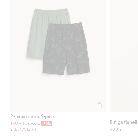
Köp
Pyjamasshorts 2-pack
Rutiga flanel
149,50 kr.
-50%
299 kr.
229 kr.
2 st.
74,75 kr.
/st