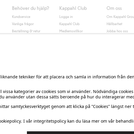
Behöver du hjälp?
Kappahl Club
Om oss
Kundservice
Logga in
Om Kappahl Gro
Vanliga frågor
Kappahl Club
Hållbarhet
Beställning & retur
Medlemsvillkor
Jobba hos oss
Kontakta oss
Press & nyheter
Hitta butik
Tillgänglighet
Presentkortssaldo
Personal styling
Ångra ditt köp