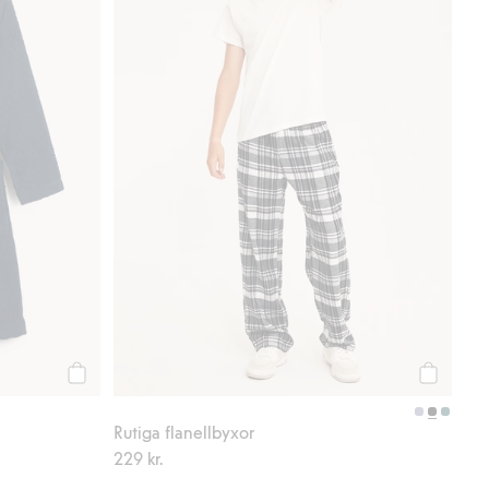
Köp
Köp
Rutiga flanellbyxor
229 kr.