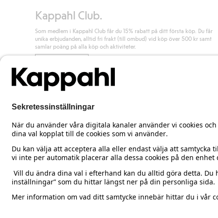
Kappahl Club.
Som medlem i Kappahl Club får du 15% rabatt på ditt första köp. Du får
unika erbjudanden, alltid fri frakt (till ombud) vid köp över 500 kr samt
samlar poäng på alla köp och aktiviteter.
Bli medlem
Sweden
Ändra land
Cookies