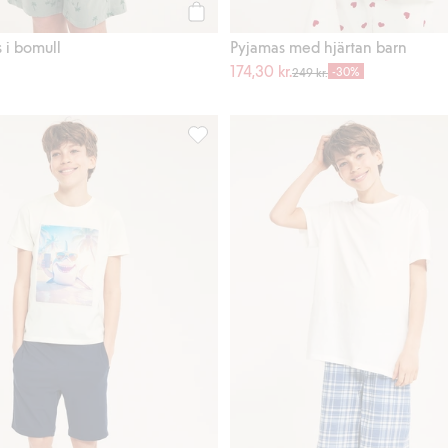
Köp
 i bomull
Pyjamas med hjärtan barn
174,30 kr.
-30%
249 kr.
otiv, Lägg till i favoriter
Kortärmad pyjamas med hajmotiv, Lägg t