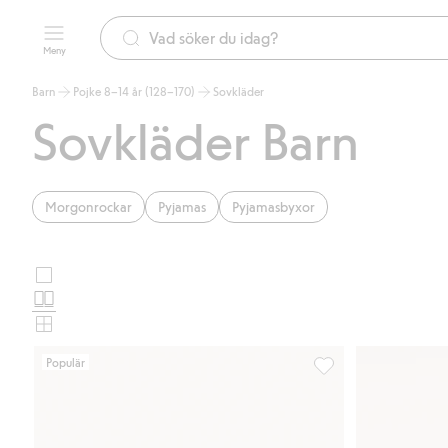
Meny
Barn
Pojke 8–14 år (128–170)
Sovkläder
Sovkläder Barn
Morgonrockar
Pyjamas
Pyjamasbyxor
Stora
Välj
bilder
Normala
produktkortslayout
bilder
Små
bilder
Populär
Pyjamasshorts 2-pack,