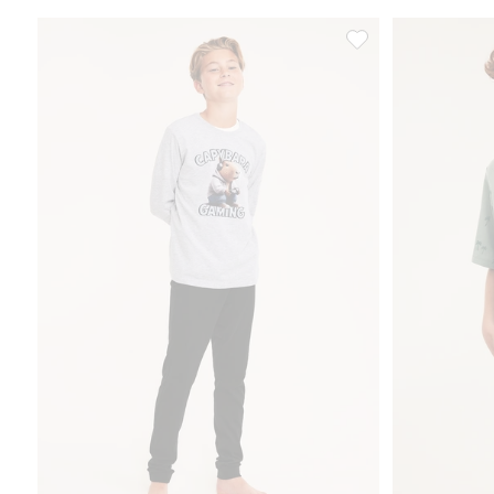
Långärmad pyjamas m