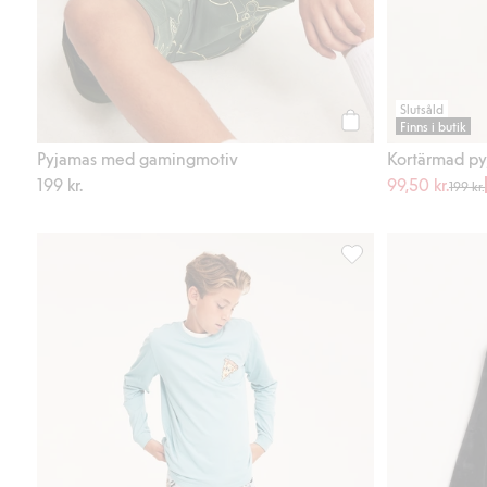
Slutsåld
Finns i butik
Köp
Pyjamas med gamingmotiv
Kortärmad py
199 kr.
99,50 kr.
199 kr.
Pyjamas med matmönst