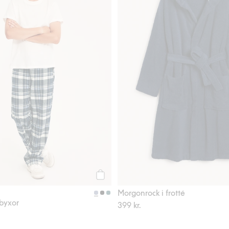
Köp
Morgonrock i frotté
lbyxor
399 kr.