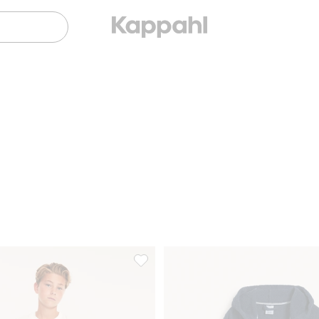
 Lägg till i favoriter
Rutiga flanellbyxor, Lägg till i favoriter