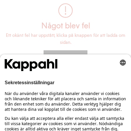
Något blev fel
Ett okänt fel har uppstått, klicka på knappen för att ladda om
sidan.
Ladda om sidan