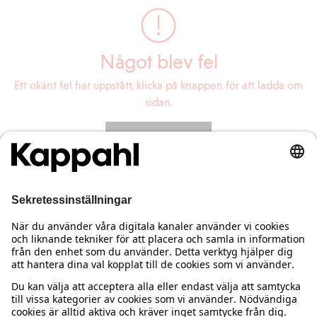
Något blev fel
Ett okänt fel har uppstått, klicka på knappen för att ladda om
sidan.
Ladda om sidan