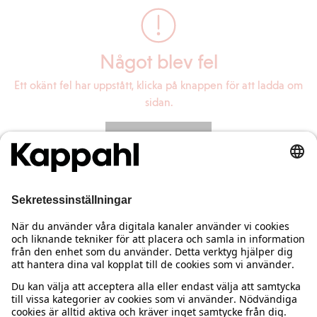
Något blev fel
Ett okänt fel har uppstått, klicka på knappen för att ladda om
sidan.
Ladda om sidan