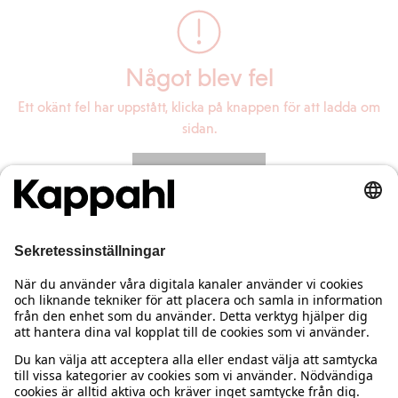
Något blev fel
Ett okänt fel har uppstått, klicka på knappen för att ladda om
sidan.
Ladda om sidan