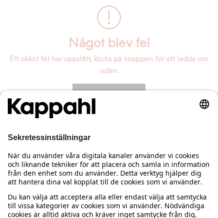
Något blev fel
Ett okänt fel har uppstått, klicka på knappen för att ladda om
sidan.
Ladda om sidan