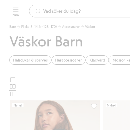
Meny
Barn
Flicka 8–14 år (128–170)
Accessoarer
Väskor
Väskor Barn
Halsdukar & scarves
Håraccessoarer
Klädvård
Mössor, k
Stora
Välj
bilder
Normala
produktkortslayout
bilder
Små
bilder
Nyhet
Nyhet
Väska med nitar, Lägg