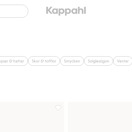
epsar & hattar
Skor & tofflor
Smycken
Solglasögon
Vantar
 till i favoriter
Väska med kort handtag, Lägg till i fav