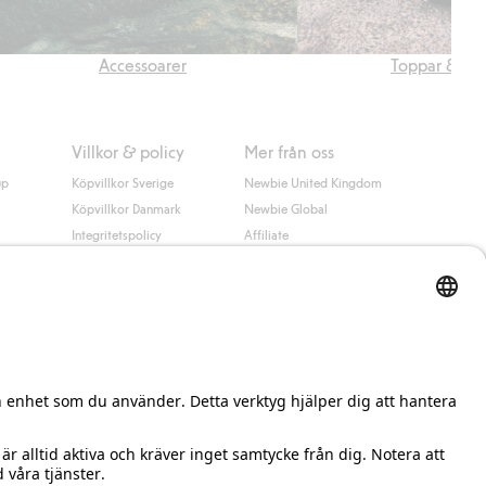
Accessoarer
Toppar & t-sh
Villkor & policy
Mer från oss
up
Köpvillkor Sverige
Newbie United Kingdom
Köpvillkor Danmark
Newbie Global
Integritetspolicy
Affiliate
Cookiepolicy
Studentrabatt
Villkor #YesKappahl
#YesNewbie