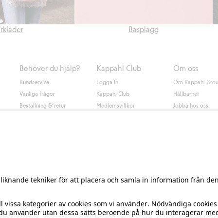
erkläder
Basplagg
Behöver du hjälp?
Kappahl Club
Om oss
Kundservice
Logga in
Om Kappahl Gro
Vanliga frågor
Kappahl Club
Hållbarhet
Beställning & retur
Medlemsvillkor
Jobba hos oss
Kontakta oss
Press & nyheter
Hitta butik
Tillgänglighet
Presentkortssaldo
Personal styling
Ångra ditt köp