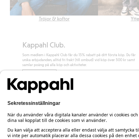
Tröjor & koftor
Ytt
Kappahl Club.
Som medlem i Kappahl Club får du 15% rabatt på ditt första köp. Du får
unika erbjudanden, alltid fri frakt (till ombud) vid köp över 500 kr samt
samlar poäng på alla köp och aktiviteter.
Bli medlem
Sweden
Ändra land