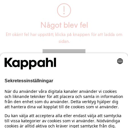
Något blev fel
Ett okänt fel har uppstått, klicka på knappen för att ladda om
sidan.
Ladda om sidan