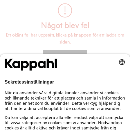
Något blev fel
Ett okänt fel har uppstått, klicka på knappen för att ladda om
sidan.
Ladda om sidan