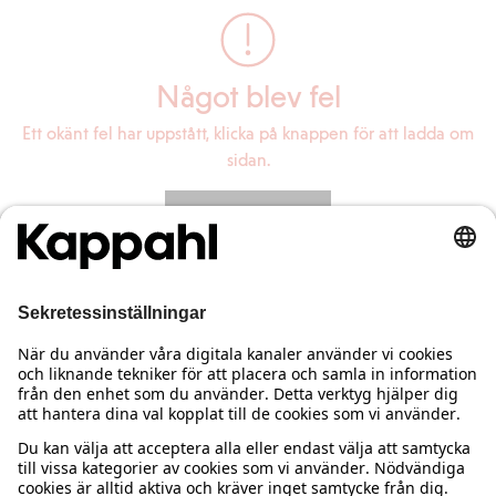
Något blev fel
Ett okänt fel har uppstått, klicka på knappen för att ladda om
sidan.
Ladda om sidan