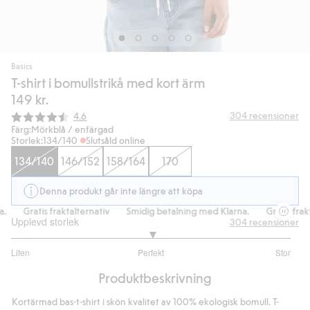
Basics
T-shirt i bomullstrikå med kort ärm
149 kr.
Snittbetyg:
304
recensioner
4.6
Färg:
Mörkblå / enfärgad
Storlek:
134/140
Slutsåld online
134/140
146/152
158/164
170
Denna produkt går inte längre att köpa
Gratis fraktalternativ
Smidig betalning med Klarna.
Gratis frakt
Upplevd storlek
304
recensioner
3.019417475728155
Liten
Perfekt
Stor
utav
Baserat
5
Produktbeskrivning
på
206
Kortärmad bas-t-shirt i skön kvalitet av 100% ekologisk bomull. T-