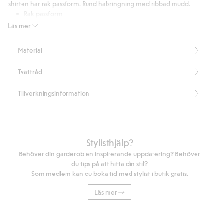
betyg
shirten har rak passform. Rund halsringning med ribbad mudd.
Rak passform
Innehåller 100% organic in-conversion bomull.
Läs mer
Artikelnummer
:
743039
Organic cotton In-conversion- GOTS
Material
Tvättråd
Tillverkningsinformation
Stylisthjälp?
Behöver din garderob en inspirerande uppdatering? Behöver
du tips på att hitta din stil?
Som medlem kan du boka tid med stylist i butik gratis.
Läs mer