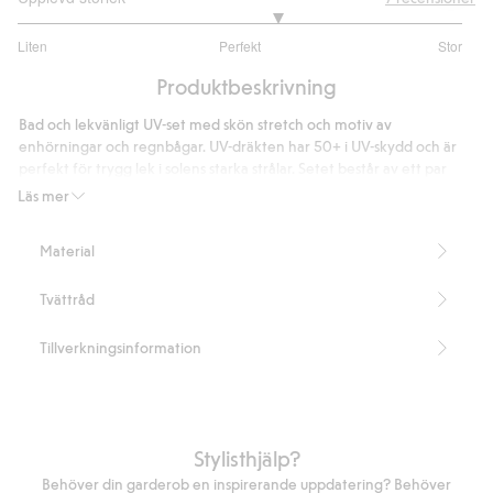
3.333333333333333
Liten
Perfekt
Stor
utav
Baserat
5
Produktbeskrivning
på
6
Bad och lekvänligt UV-set med skön stretch och motiv av
betyg
enhörningar och regnbågar. UV-dräkten har 50+ i UV-skydd och är
perfekt för trygg lek i solens starka strålar. Setet består av ett par
enfärgade shorts/cykelbyxor med dragsko i midjan och en mönstrad
Läs mer
tröja med långa ärmar och krage.
Innehåller 82% återvunnen polyester.
Material
Artikelnummer
:
308239
Blended Recycled Polyester
Tvättråd
Tillverkningsinformation
Stylisthjälp?
Behöver din garderob en inspirerande uppdatering? Behöver