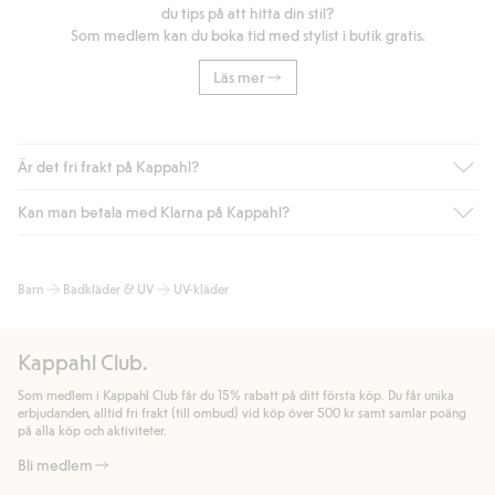
du tips på att hitta din stil?
Som medlem kan du boka tid med stylist i butik gratis.
Läs mer
Är det fri frakt på Kappahl?
Kan man betala med Klarna på Kappahl?
Är du medlem i Kappahl Club har du alltid gratis frakt till butik
eller om du handlar för över 500kr med leverans till ombud
eller paketbox (gäller ej hemleverans). Frakten tas bort per
Ja, i samarbete med Klarna erbjuder vi smidig betalning med
Barn
Badkläder & UV
UV-kläder
automatik efter du loggat in och identifierats som medlem.
bland annat faktura och swish men även andra betalningssätt.
Genom att lämna information i kassan godkänner du Klarnas
Annars kostar frakten 39kr för ombudsleverans eller paketskåp
villkor. Genom att klicka på "Slutför köp" godkänner du Kappahls
(Instabox) och 59kr vid hemleverans oavsett hur mycket du
Kappahl Club.
allmänna villkor.
Läs mer om Klarnas betalningsvillkor
(extern
handlar för.
länk).
Som medlem i Kappahl Club får du 15% rabatt på ditt första köp. Du får unika
Läs mer
Läs mer
erbjudanden, alltid fri frakt (till ombud) vid köp över 500 kr samt samlar poäng
på alla köp och aktiviteter.
Bli medlem