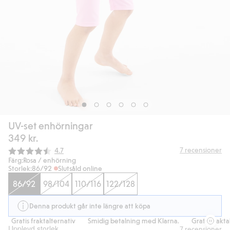
UV-set enhörningar
349 kr.
Snittbetyg:
7
recensioner
4.7
Färg:
Rosa / enhörning
Storlek:
86/92
Slutsåld online
86/92
98/104
110/116
122/128
Denna produkt går inte längre att köpa
Gratis fraktalternativ
Smidig betalning med Klarna.
Gratis fraktal
Upplevd storlek
7
recensioner