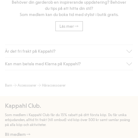
Behöver din garderob en inspirerande uppdatering? Behöver
du tips på att hitta din stil?
Som medlem kan du boka tid med stylist i butik gratis.
Läs mer
Är det fri frakt på Kappahl?
Kan man betala med Klarna på Kappahl?
Är du medlem i Kappahl Club har du alltid gratis frakt till butik
eller om du handlar för över 500kr med leverans till ombud
eller paketbox (gäller ej hemleverans). Frakten tas bort per
Ja, i samarbete med Klarna erbjuder vi smidig betalning med
Barn
Accessoarer
Håraccessoarer
automatik efter du loggat in och identifierats som medlem.
bland annat faktura och swish men även andra betalningssätt.
Genom att lämna information i kassan godkänner du Klarnas
Annars kostar frakten 39kr för ombudsleverans eller paketskåp
villkor. Genom att klicka på "Slutför köp" godkänner du Kappahls
(Instabox) och 59kr vid hemleverans oavsett hur mycket du
Kappahl Club.
allmänna villkor.
Läs mer om Klarnas betalningsvillkor
(extern
handlar för.
länk).
Som medlem i Kappahl Club får du 15% rabatt på ditt första köp. Du får unika
Läs mer
Läs mer
erbjudanden, alltid fri frakt (till ombud) vid köp över 500 kr samt samlar poäng
på alla köp och aktiviteter.
Bli medlem