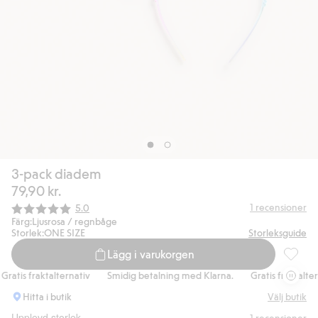
3-pack diadem
79,90 kr.
Snittbetyg:
1
recensioner
5.0
Färg:
Ljusrosa / regnbåge
Storlek:
ONE SIZE
Storleksguide
Lägg i varukorgen
3-pack 
ratis fraktalternativ
Smidig betalning med Klarna.
Gratis fraktaltern
Hitta i butik
Välj butik
Upplevd storlek
1
recensioner