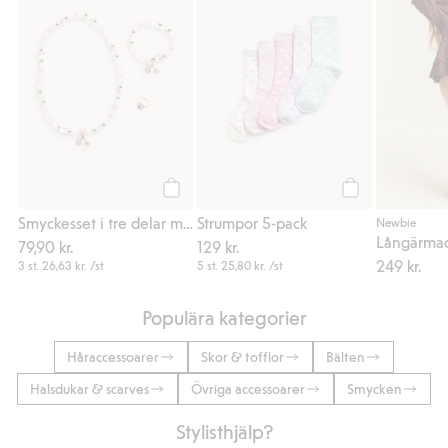
Köp
Köp
Smyckesset i tre delar med körsbär
Strumpor 5-pack
Newbie
79,90 kr.
129 kr.
249 kr.
3 st.
26,63 kr.
/st
5 st.
25,80 kr.
/st
Populära kategorier
Håraccessoarer
Skor & tofflor
Bälten
Halsdukar & scarves
Övriga accessoarer
Smycken
Stylisthjälp?