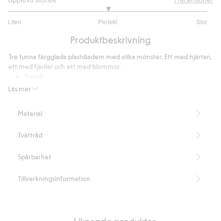
3
Liten
Perfekt
Stor
utav
Baserat
5
Produktbeskrivning
på
1
Tre tunna färgglada plastdiadem med olika mönster. Ett med hjärtan,
betyg
ett med fjärilar och ett med blommor.
3-pack
Innehåller 100% återvunnen plast
Läs mer
Artikelnummer
:
900795
Recycled plastic
Material
Tvättråd
Spårbarhet
Tillverkningsinformation