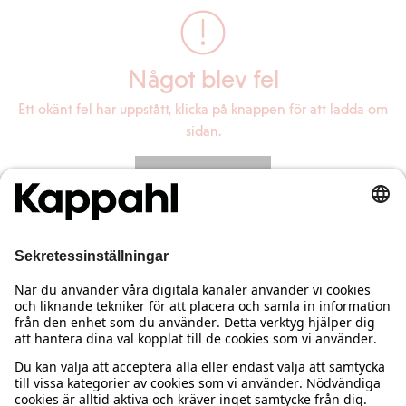
Något blev fel
Ett okänt fel har uppstått, klicka på knappen för att ladda om
sidan.
Ladda om sidan