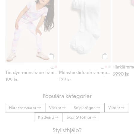
Köp
Köp
Hårklämma
Tie dye-mönstrade träningsleggings i stretchig jersey
Mönsterstickade strumpbyxor
59,90 kr.
199 kr.
129 kr.
Populära kategorier
Håraccessoarer
Väskor
Solglasögon
Vantar
Klädvård
Skor & tofflor
Stylisthjälp?