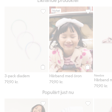
Liknande produkter
Nyhet
3-pack diadem, Lägg till i favoriter
Hårband med öron
Köp
Köp
3-pack diadem
Hårband med öron
Newbie
Hårband m
79,90 kr.
79,90 kr.
79,90 kr.
Populärt just nu
Tie dye-mönstrade träningsleggings i stretch
Mönsterstickade 