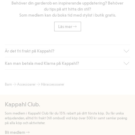
Behöver din garderob en inspirerande uppdatering? Behöver
du tips på att hitta din stil?
Som medlem kan du boka tid med stylist i butik gratis.
Läs mer
Är det fri frakt på Kappahl?
Kan man betala med Klarna på Kappahl?
Är du medlem i Kappahl Club har du alltid gratis frakt till butik
eller om du handlar för över 500kr med leverans till ombud
eller paketbox (gäller ej hemleverans). Frakten tas bort per
Ja, i samarbete med Klarna erbjuder vi smidig betalning med
Barn
Accessoarer
Håraccessoarer
automatik efter du loggat in och identifierats som medlem.
bland annat faktura och swish men även andra betalningssätt.
Genom att lämna information i kassan godkänner du Klarnas
Annars kostar frakten 39kr för ombudsleverans eller paketskåp
villkor. Genom att klicka på "Slutför köp" godkänner du Kappahls
(Instabox) och 59kr vid hemleverans oavsett hur mycket du
Kappahl Club.
allmänna villkor.
Läs mer om Klarnas betalningsvillkor
(extern
handlar för.
länk).
Som medlem i Kappahl Club får du 15% rabatt på ditt första köp. Du får unika
Läs mer
Läs mer
erbjudanden, alltid fri frakt (till ombud) vid köp över 500 kr samt samlar poäng
på alla köp och aktiviteter.
Bli medlem