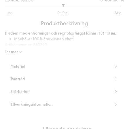
3
Liten
Perfekt
Stor
utav
Baserat
5
Produktbeskrivning
på
3
Diadem med enhörningar och regnbågsfärgat löshår i två tofsar.
betyg
Innehåller 100% återvunnen plast.
Artikelnummer
:
863290
Recycled plastic
Läs mer
Material
Tvättråd
Spårbarhet
Tillverkningsinformation