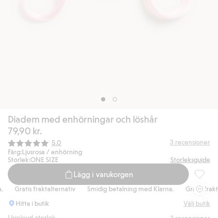
Diadem med enhörningar och löshår
79,90 kr.
Snittbetyg:
3
recensioner
5.0
Färg:
Ljusrosa / enhörning
Storlek:
ONE SIZE
Storleksguide
Lägg i varukorgen
Diadem 
Gratis fraktalternativ
Smidig betalning med Klarna.
Gratis fraktal
Hitta i butik
Välj butik
Upplevd storlek
3
recensioner