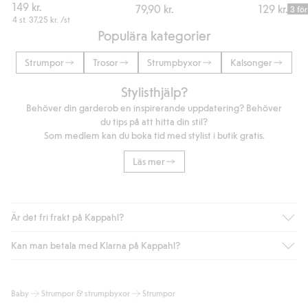
149 kr.
79,90 kr.
129 kr.
3 för
4 st.
37,25 kr.
/st
Populära kategorier
Strumpor
Trosor
Strumpbyxor
Kalsonger
Stylisthjälp?
Behöver din garderob en inspirerande uppdatering? Behöver
du tips på att hitta din stil?
Som medlem kan du boka tid med stylist i butik gratis.
Läs mer
Är det fri frakt på Kappahl?
Kan man betala med Klarna på Kappahl?
Är du medlem i Kappahl Club har du alltid gratis frakt till butik
eller om du handlar för över 500kr med leverans till ombud
eller paketbox (gäller ej hemleverans). Frakten tas bort per
Ja, i samarbete med Klarna erbjuder vi smidig betalning med
Baby
Strumpor & strumpbyxor
Strumpor
automatik efter du loggat in och identifierats som medlem.
bland annat faktura och swish men även andra betalningssätt.