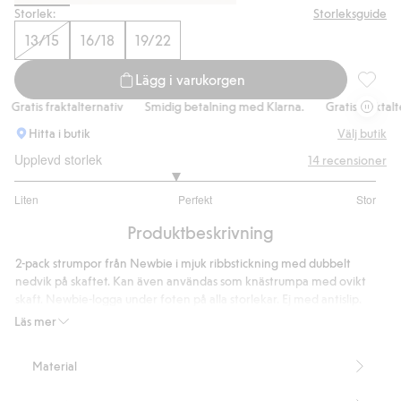
Storlek:
Storleksguide
13/15
16/18
19/22
Lägg i varukorgen
Ribbade
Gratis fraktalternativ
Smidig betalning med Klarna.
Gratis fraktalter
Hitta i butik
Välj butik
Upplevd storlek
14
recensioner
2.777777777777778
Liten
Perfekt
Stor
utav
Baserat
5
Produktbeskrivning
på
9
2-pack strumpor från Newbie i mjuk ribbstickning med dubbelt
betyg
nedvik på skaftet. Kan även användas som knästrumpa med ovikt
skaft. Newbie-logga under foten på alla storlekar. Ej med antislip.
Innehåller 77% ekologisk bomull.
Läs mer
Artikelnummer
:
904870
Material