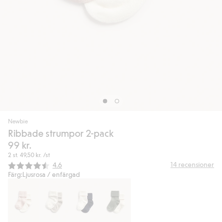
Newbie
Ribbade strumpor 2-pack
99 kr.
2 st.
49,50 kr.
/st
Snittbetyg:
14
recensioner
4.6
Färg:
Ljusrosa / enfärgad