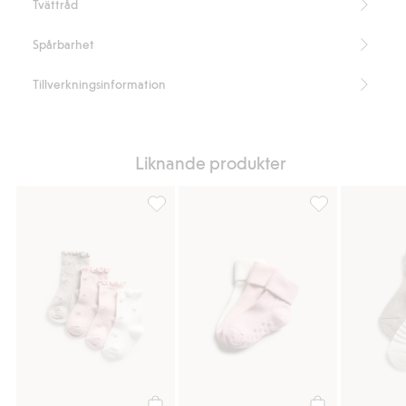
Tvättråd
Spårbarhet
Tillverkningsinformation
Liknande produkter
Blommiga strumpor 4-pack, Lägg till i favor
Strumpor 3-pack 