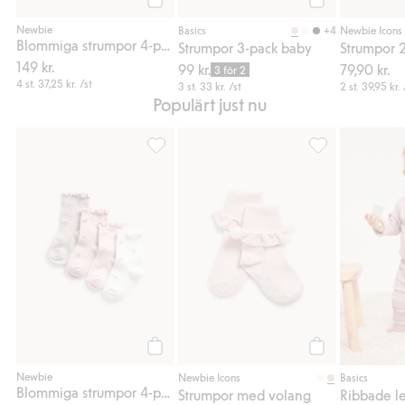
Köp
Köp
Newbie
+4
Basics
Newbie Icons
Blommiga strumpor 4-pack
Strumpor 3-pack baby
Strumpor 
149 kr.
99 kr.
79,90 kr.
3 för 2
4 st.
37,25 kr.
/st
3 st.
33 kr.
/st
2 st.
39,95 kr.
Populärt just nu
Blommiga strumpor 4-pack, Lägg till i favor
Strumpor med vol
Köp
Köp
Newbie
Newbie Icons
Basics
Blommiga strumpor 4-pack
Strumpor med volang