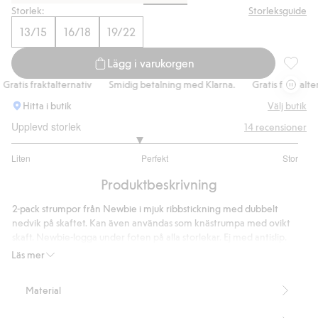
Storlek:
Storleksguide
13/15
16/18
19/22
Lägg i varukorgen
Ribbade
atis fraktalternativ
Smidig betalning med Klarna.
Gratis fraktalterna
Hitta i butik
Välj butik
Upplevd storlek
14
recensioner
2.777777777777778
Liten
Perfekt
Stor
utav
Baserat
5
Produktbeskrivning
på
9
2-pack strumpor från Newbie i mjuk ribbstickning med dubbelt
betyg
nedvik på skaftet. Kan även användas som knästrumpa med ovikt
skaft. Newbie-logga under foten på alla storlekar. Ej med antislip.
Innehåller 77% ekologisk bomull.
Läs mer
Artikelnummer
:
904904
Material