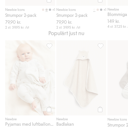
Köp
Köp
Newbie
+1
+1
Newbie Icons
Newbie Icons
Strumpor 2-pack
Strumpor 2-pack
149 kr.
79,90 kr.
79,90 kr.
4 st.
37,25 kr.
2 st.
39,95 kr.
/st
2 st.
39,95 kr.
/st
Populärt just nu
Pyjamas med luftballonger, Lägg till i favor
Badlakan, Lägg ti
Köp
Köp
Newbie
Newbie
Newbie Icons
Pyjamas med luftballonger
Badlakan
Strumpor 