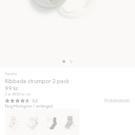
Newbie
Ribbade strumpor 2-pack
99 kr.
2 st.
49,50 kr.
/st
Snittbetyg:
14
recensioner
4.6
Färg:
Mörkgrön / enfärgad