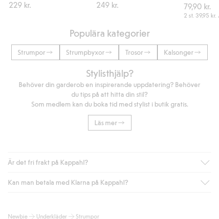
229 kr.
249 kr.
79,90 kr.
2 st.
39,95 kr.
Populära kategorier
Strumpor
Strumpbyxor
Trosor
Kalsonger
Stylisthjälp?
Behöver din garderob en inspirerande uppdatering? Behöver
du tips på att hitta din stil?
Som medlem kan du boka tid med stylist i butik gratis.
Läs mer
Är det fri frakt på Kappahl?
Kan man betala med Klarna på Kappahl?
Är du medlem i Kappahl Club har du alltid gratis frakt till butik
eller om du handlar för över 500kr med leverans till ombud
eller paketbox (gäller ej hemleverans). Frakten tas bort per
Ja, i samarbete med Klarna erbjuder vi smidig betalning med
Newbie
Underkläder
Strumpor
automatik efter du loggat in och identifierats som medlem.
bland annat faktura och swish men även andra betalningssätt.