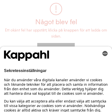
Något blev fel
Ett okänt fel har uppstått, klicka på knappen för att ladda om
sidan.
Ladda om sidan