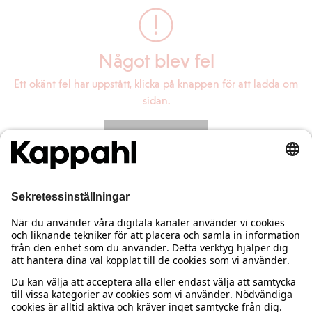
Något blev fel
Ett okänt fel har uppstått, klicka på knappen för att ladda om
sidan.
Ladda om sidan