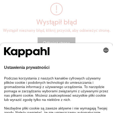
Wystąpił błąd
Wystąpił nieznany błąd, kliknij przycisk, aby odświeżyć stronę.
Odśwież stronę