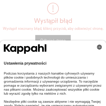
Wystąpił błąd
Wystąpił nieznany błąd, kliknij przycisk, aby odświeżyć stronę.
Odśwież stronę