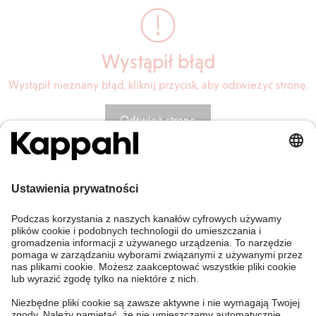
Wystąpił błąd
Wystąpił nieznany błąd, kliknij przycisk, aby odświeżyć stronę.
Odśwież stronę