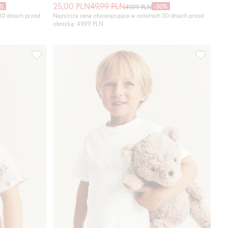
25,00 PLN
49,99 PLN
0%
-30%
49,99 PLN
30 dniach przed
Najniższa cena obowiązująca w ostatnich 30 dniach przed
obniżką: 49,99 PLN
ej fakturze, Dodaj do listy ulubione
T-shirt z krótkim rękawem, w dinozaury, Dodaj do listy ul
T-shirt z 