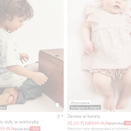
Wyprzedane
epie
Dostępne w sklepie
Zestaw w kwiaty
otu slub, w wieloryby
45,00 PLN
89,99 PLN
-3
89,99 PLN
,99 PLN
Najniższa cena obowiązująca w ostatnich 
-30%
89,99 PLN