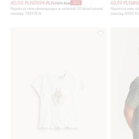
40,00 PLN
79,99 PLN
62,99 PLN
89
-30%
79,99 PLN
Najniższa cena obowiązująca w ostatnich 30 dniach przed
Najniższa cena ob
obniżką: 79,99 PLN
obniżką: 89,99 P
T-shirt z krótkimi r