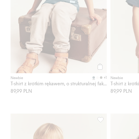
Kup
+1
Newbie
Newbie
T-shirt z krótkim rękawem, o strukturalnej fakturze
89,99 PLN
89,99 PLN
T-shirt z trykotu slu