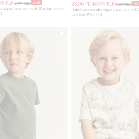
,99 PLN
-30%
25,00 PLN
49,99 PLN
89,99 PLN
-3
49,99 PLN
owiązująca w ostatnich 30 dniach przed
Najniższa cena obowiązująca w ostatnich 
LN
obniżką: 49,99 PLN
ękawami i falbaną, Dodaj do listy ulubione
T-shirt z krótkim rękawem, o strukturaln