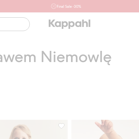
Final Sale -30%
Ważne przy zakupie min. 2 sztuk produktów włączonych w
ofertę, również z działu outlet do 10.8 w sklepach Kappahl i
Newbie oraz na kappahl.com. Ofert nie łączymy
Kobieta
Mężczyzna
Dziecko
Niemowlę
Newbie
ękawem Niemowlę
orem w poziomki, Dodaj do listy ulubione
Top z baskinką, z wzorem w poziomki, 