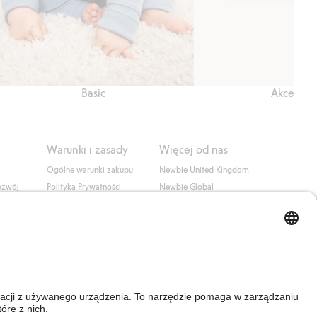
Basic
Akcesori
Warunki i zasady
Więcej od nas
Ogólne warunki zakupu
Newbie United Kingdom
ozwój
Polityka Prywatności
Newbie Global
Polityka plików cookie
Affiliate
i
Warunki #YesKappahl
#YesNewbie
wa