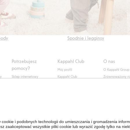
Body
Spodnie i legginsy
Potrzebujesz
Kappahl Club
O nas
pomocy?
Mój profil
O Kappahl Group
ły
Sklep internetowy
Kappahl Club
Zrównoważony r
Częste pytania
Warunki członkostwa
Praca u nas
Twoje zamówienie
Prasa i aktualnośc
Skontaktuj się z nami
Dostępność cyfro
Znajdź sklep
Sprawdź saldo karty
upominkowej
Personal Styling
Odstąp od umowy