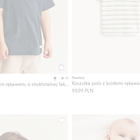
Kup
Newbie
+1
Koszulka polo z krótkimi rękawa
T-shirt z krótkim rękawem, o strukturalnej fakturze
99,99 PLN
b, w wieloryby, Dodaj do listy ulubione
T-shirt z trykotu slub, w wieloryby, Dod