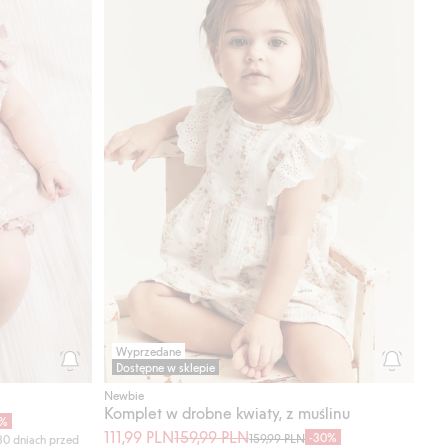
Wyprzedane
Dostępne w sklepie
Newbie
Komplet w drobne kwiaty, z muślinu
0%
111,99 PLN
159,99 PLN
-30%
159,99 PLN
30 dniach przed