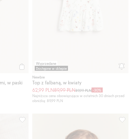
Wyprzedane
Dostępne w sklepie
Kup
Newbie
mi, w paski
Top z falbaną, w kwiaty
62,99 PLN
89,99 PLN
-30%
89,99 PLN
Najniższa cena obowiązująca w ostatnich 30 dniach przed
obniżką: 89,99 PLN
aj do listy ulubione
Zestaw w kwiaty, Dodaj do listy ulubione
Komplet w