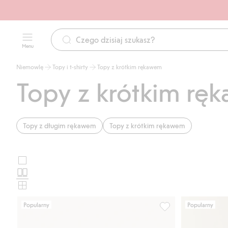
Menu
Niemowlę
Topy i t-shirty
Topy z krótkim rękawem
Topy z krótkim r
Topy z długim rękawem
Topy z krótkim rękawem
Duże
Wybierz
zdjęcia
Standardowe
układ
zdjęcia
Małe
karty
zdjęcia
Popularny
Popularny
produktu
Top z baskinką z wz