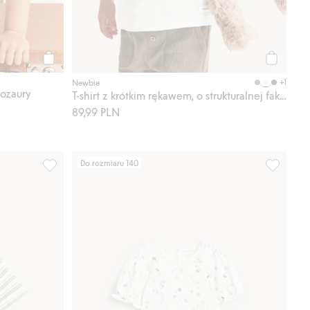
Kup
Kup
+1
Newbie
nozaury
T-shirt z krótkim rękawem, o strukturalnej fakturze
89,99 PLN
Do rozmiaru 140
ej fakturze, Dodaj do listy ulubione
Koszulka polo z krótkimi rękawami, w paski, Dodaj do list
Top z fal