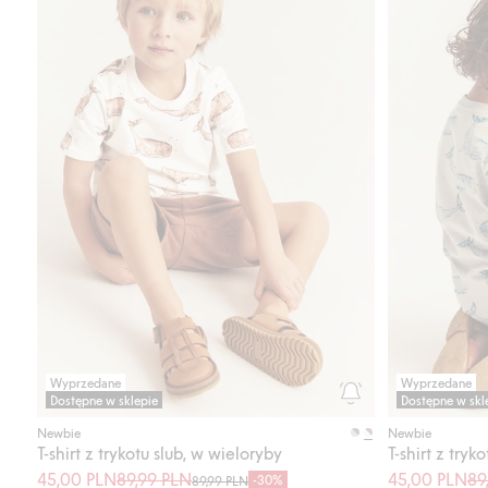
Wyprzedane
Wyprzedane
Dostępne w sklepie
Dostępne w skl
Newbie
Newbie
T-shirt z trykotu slub, w wieloryby
T-shirt z tryk
45,00 PLN
89,99 PLN
45,00 PLN
89
-30%
89,99 PLN