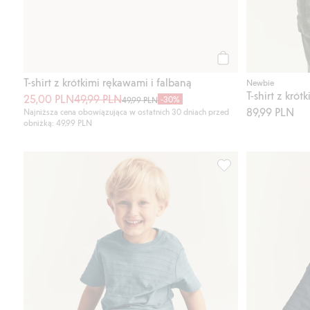
Kup
T-shirt z krótkimi rękawami i falbaną
Newbie
25,00 PLN
49,99 PLN
-30%
49,99 PLN
89,99 PLN
Najniższa cena obowiązująca w ostatnich 30 dniach przed
obniżką: 49,99 PLN
T-shirt z krótkim rę