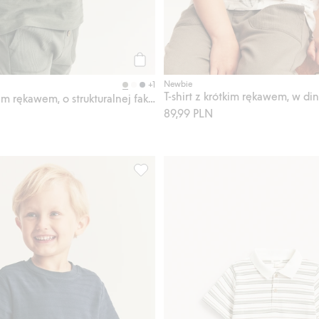
Kup
Newbie
+1
T-shirt z krótkim rękawem, w di
T-shirt z krótkim rękawem, o strukturalnej fakturze
89,99 PLN
kawem, o strukturalnej fakturze, Dodaj do listy ulubione
T-shirt z krótkim rękawem, o strukturaln