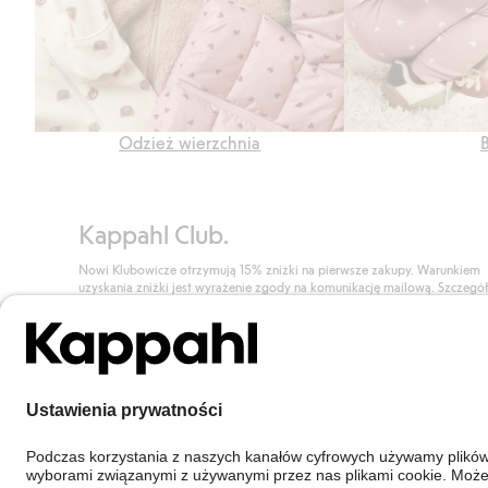
Odzież wierzchnia
Kappahl Club.
Nowi Klubowicze otrzymują 15% zniżki na pierwsze zakupy. Warunkiem
uzyskania zniżki jest wyrażenie zgody na komunikację mailową. Szczegó
znajdują się tutaj.
Dołącz do Klubu!