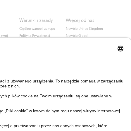
Warunki i zasady
Więcej od nas
Ogólne warunki zakupu
Newbie United Kingdom
ozwój
Polityka Prywatności
Newbie Global
Polityka plików cookie
Affiliate
i
Warunki #YesKappahl
#YesNewbie
wa