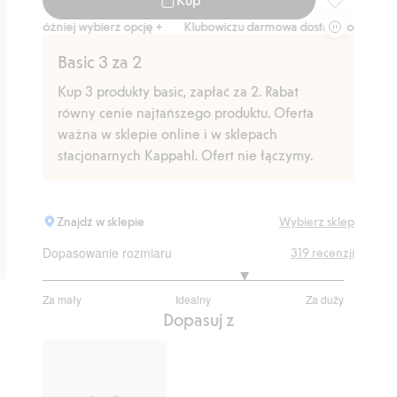
Spodnie dre
źniej wybierz opcję +
Klubowiczu darmowa dostawa od 150 zł
Kup t
Basic 3 za 2
Kup 3 produkty basic, zapłać za 2. Rabat
równy cenie najtańszego produktu. Oferta
ważna w sklepie online i w sklepach
stacjonarnych Kappahl. Ofert nie łączymy.
Znajdź w sklepie
Wybierz sklep
Dopasowanie rozmiaru
319
recenzji
3.70188679245283
Za mały
Idealny
Za duży
na
Na
Dopasuj z
5
podstawie
265
głosów