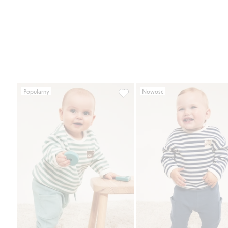
Popularny
Nowość
Spodnie dla niemowląt, o struktu