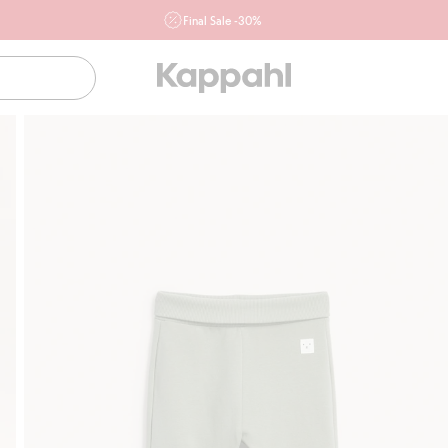
Final Sale -30%
Ważne przy zakupie min. 2 sztuk produktów włączonych w
ofertę, również z działu outlet do 10.8 w sklepach Kappahl i
Newbie oraz na kappahl.com. Ofert nie łączymy
Kobieta
Mężczyzna
Dziecko
Niemowlę
Newbie