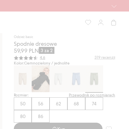
Odzież basic
Spodnie dresowe
59,99 PLN
3 za 2
Średnia ocena:
319
recenzji
4.6
Kolor:
Ciemnozielony / jednolite
Rozmiar:
Przewodnik po rozmiarach
50
56
62
68
74
80
86
Kup