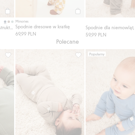
Kup
Kup
Minories
Spodnie dresowe w kratkę
Spodnie dla niemowląt, o strukturze wafla
69,99 PLN
59,99 PLN
Polecane
Popularny
Prążkowane body dla niemowląt, Dodaj do listy ulubione
Prążkowane body z możliwośc