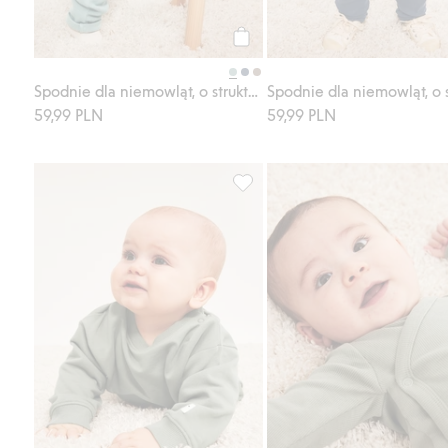
Kup
Spodnie dla niemowląt, o strukturze wafla
59,99 PLN
59,99 PLN
Bluza, Dodaj do listy ulubione