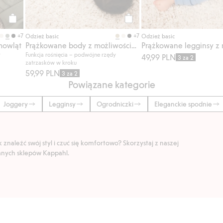
Kup
Kup
+7
+7
Odzież basic
Odzież basic
mowląt
Prążkowane body z możliwością wydłużenia
y
Funkcja rośnięcia – podwójne rzędy
49,99 PLN
3 za 2
zatrzasków w kroku
59,99 PLN
3 za 2
Powiązane kategorie
Joggery
Legginsy
Ogrodniczki
Eleganckie spodnie
znaleźć swój styl i czuć się komfortowo? Skorzystaj z naszej
ranych sklepów Kappahl.