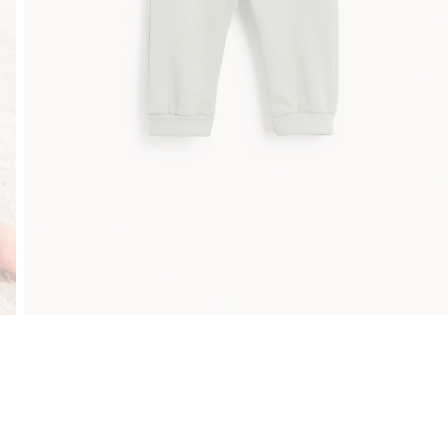
Klubowiczu darmowa dostawa od 150 zł
Kup teraz, a zapłać pó