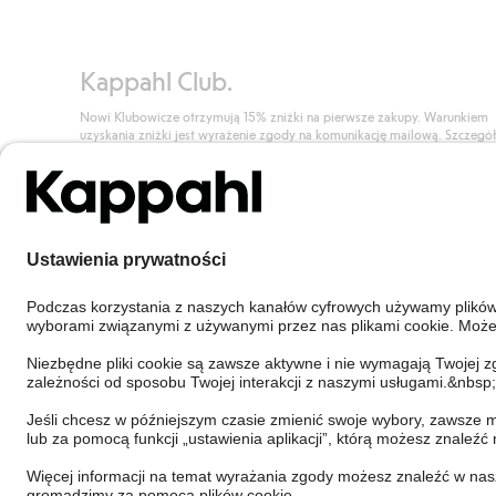
Kappahl Club.
Nowi Klubowicze otrzymują 15% zniżki na pierwsze zakupy. Warunkiem
uzyskania zniżki jest wyrażenie zgody na komunikację mailową. Szczegó
znajdują się tutaj.
Dołącz do Klubu!
Poland
Zmień kraj
Cookies