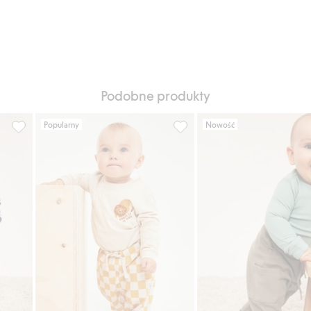
Podobne produkty
Popularny
Nowość
rze wafla, Dodaj do listy ulubione
Spodnie dla niemowląt, o strukturze wafla, Dodaj do listy ulubi
Spodnie dresowe w kratkę, Do