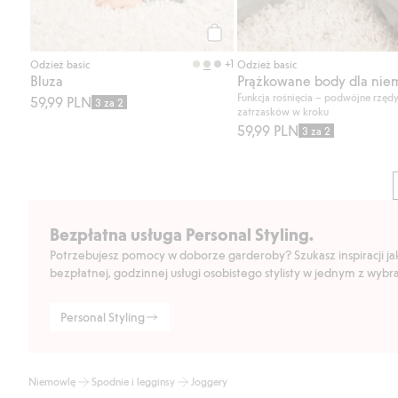
Kup
+1
Odzież basic
Odzież basic
Bluza
Prążkowane body dla nie
Funkcja rośnięcia – podwójne rzęd
59,99 PLN
3 za 2
zatrzasków w kroku
59,99 PLN
3 za 2
Bezpłatna usługa Personal Styling.
Potrzebujesz pomocy w doborze garderoby? Szukasz inspiracji jak 
bezpłatnej, godzinnej usługi osobistego stylisty w jednym z wyb
Personal Styling
Niemowlę
Spodnie i legginsy
Joggery