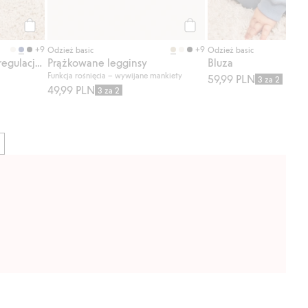
Kup
Kup
+9
+9
Odzież basic
Odzież basic
Prążkowane legginsy z regulacją długości
Prążkowane legginsy
Bluza
Funkcja rośnięcia – wywijane mankiety
59,99 PLN
3 za 2
49,99 PLN
3 za 2