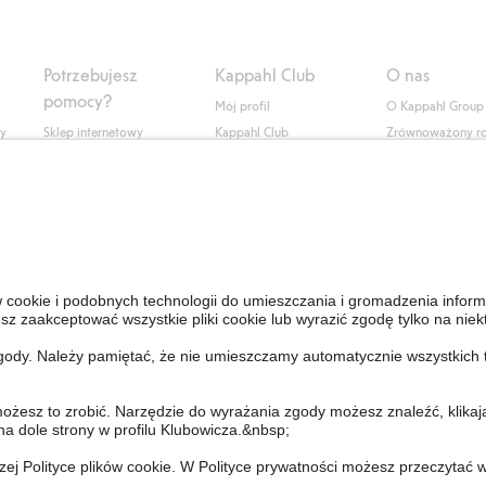
Potrzebujesz
Kappahl Club
O nas
pomocy?
Mój profil
O Kappahl Group
ły
Sklep internetowy
Kappahl Club
Zrównoważony r
Częste pytania
Warunki członkostwa
Praca u nas
Twoje zamówienie
Prasa i aktualnośc
Skontaktuj się z nami
Dostępność cyfro
Znajdź sklep
Sprawdź saldo karty
upominkowej
Personal Styling
Odstąp od umowy