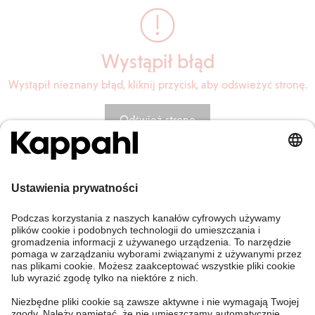
Wystąpił błąd
Wystąpił nieznany błąd, kliknij przycisk, aby odświeżyć stronę.
Odśwież stronę