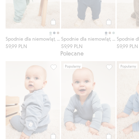
Kup
Kup
Spodnie dla niemowląt, o strukturze wafla
Spodnie dla niemowląt, o strukturze wafla
59,99 PLN
59,99 PLN
59,99 PLN
Polecane
Popularny
Popularny
Bluza, Dodaj do listy ulubione
Prążkowane body