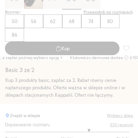
Rozmiar:
Przewodnik po rozmiarach
50
56
62
68
74
80
86
Kup
Spodnie
zapłać później wybierz opcję +
Klubowiczu darmowa dostawa od 150 zł
Basic 3 za 2
Kup 3 produkty basic, zapłać za 2. Rabat równy cenie
najtańszego produktu. Oferta ważna w sklepie online i w
sklepach stacjonarnych Kappahl. Ofert nie łączymy.
Znajdź w sklepie
Wybierz sklep
Dopasowanie rozmiaru
320
recenzji
3.699248120300752