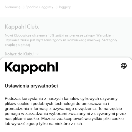
Niemowlę
Spodnie i legginsy
Joggery
Kappahl Club.
Nowi Klubowicze otrzymują 15% zniżki na pierwsze zakupy. Warunkiem
uzyskania zniżki jest wyrażenie zgody na komunikację mailową. Szczegóły
znajdują się tutaj.
Dołącz do Klubu!
Potrzebujesz pomocy?
Sklep internetowy
Kappahl Club