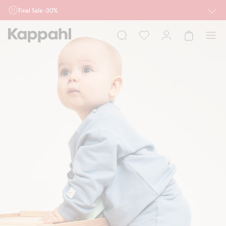
Final Sale -30%
Ważne przy zakupie min. 2 sztuk produktów włączonych w ofertę, również z
działu outlet do 10.8 w sklepach Kappahl i Newbie oraz na kappahl.com. Ofert
nie łączymy
Kobieta
Mężczyzna
Dziecko
Niemowlę
Newbie