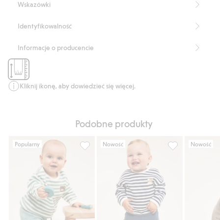
Wskazówki
basicowe, ponadczasowy model, który stanie się niezbędnym
elementem garderoby Twojego dziecka.
Produkt zawiera 95% bawełny ekologicznej.
Identyfikowalność
Numer artykułu
:
909465
Organic cotton- GOTS
Informacje o producencie
Kliknij ikonę, aby dowiedzieć się więcej.
Podobne produkty
Popularny
Nowość
Nowość
Spodnie dla niemowląt, o strukturze wafla,
Spodnie dla nie