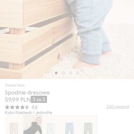
Odzież basic
Spodnie dresowe
59,99 PLN
3 za 2
Średnia ocena:
320
recenzji
4.6
Kolor:
Niebieski / jednolite