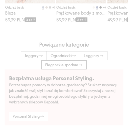
Kup
Kup
+1
+7
Odzież basic
Odzież basic
Odzież basic
Bluza
Prążkowane body z możliwością wydłużenia
59,99 PLN
59,99 PLN
49,99 PLN
3 za 2
3 za 2
Powiązane kategorie
Joggery
Ogrodniczki
Legginsy
Eleganckie spodnie
Bezpłatna usługa Personal Styling.
Potrzebujesz pomocy w doborze garderoby? Szukasz inspiracji
jak znaleźć swój styl i czuć się komfortowo? Skorzystaj z naszej
bezpłatnej, godzinnej usługi osobistego stylisty w jednym z
wybranych sklepów Kappahl.
Personal Styling