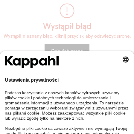
Wystąpił błąd
Wystąpił nieznany błąd, kliknij przycisk, aby odświeżyć stronę.
Odśwież stronę