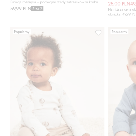
Funkcja rośnięcia – podwójne rzędy zatrzasków w kroku
25,00 PLN
49
59,99 PLN
3 za 2
Najniższa cena ob
obniżką: 49,99 P
Popularny
Popularny
Prążkowane body dla