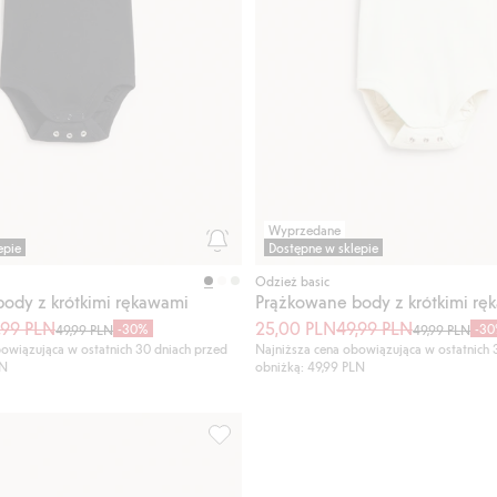
Wyprzedane
epie
Dostępne w sklepie
Odzież basic
ody z krótkimi rękawami
Prążkowane body z krótkimi rę
,99 PLN
25,00 PLN
49,99 PLN
-30%
-3
49,99 PLN
49,99 PLN
owiązująca w ostatnich 30 dniach przed
Najniższa cena obowiązująca w ostatnich 
LN
obniżką: 49,99 PLN
możliwością wydłużenia, Dodaj do listy ulubione
Prążkowane body z możliwością wydłuż