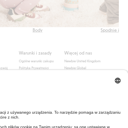
Body
Spodnie i leg
Warunki i zasady
Więcej od nas
Ogólne warunki zakupu
Newbie United Kingdom
ozwój
Polityka Prywatności
Newbie Global
Polityka plików cookie
Affiliate
i
Warunki #YesKappahl
#YesNewbie
wa