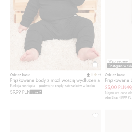
Wyprzedane
Dostępne w skl
Kup
+7
Odzież basic
Odzież basic
Prążkowane body z możliwością wydłużenia
Prążkowane b
Funkcja rośnięcia – podwójne rzędy zatrzasków w kroku
25,00 PLN
49
59,99 PLN
3 za 2
Najniższa cena ob
obniżką: 49,99 P
Prążkowane body z 