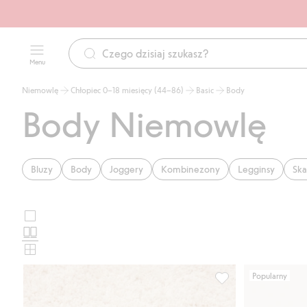
Menu
Niemowlę
Chłopiec 0–18 miesięcy (44–86)
Basic
Body
Body Niemowlę
Bluzy
Body
Joggery
Kombinezony
Legginsy
Ska
Duże
Wybierz
zdjęcia
Standardowe
układ
zdjęcia
Małe
karty
zdjęcia
Popularny
produktu
Prążkowane body z 