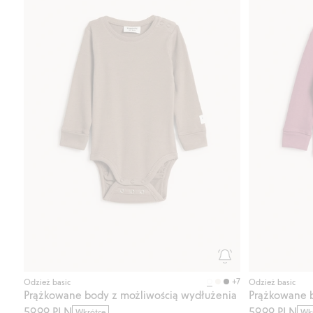
+7
Odzież basic
Odzież basic
Prążkowane body z możliwością wydłużenia
Prążkowane b
59,99 PLN
59,99 PLN
Wkrótce
Wk