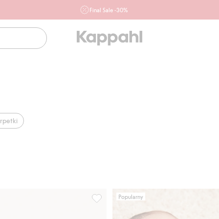
Final Sale -30%
Ważne przy zakupie min. 2 sztuk produktów włączonych w
ofertę, również z działu outlet do 10.8 w sklepach Kappahl i
Newbie oraz na kappahl.com. Ofert nie łączymy
Kobieta
Mężczyzna
Dziecko
Niemowlę
Newbie
rpetki
Popularny
możliwością wydłużenia, Dodaj do listy ulubione
Prążkowane body z krótkimi rękawami, 