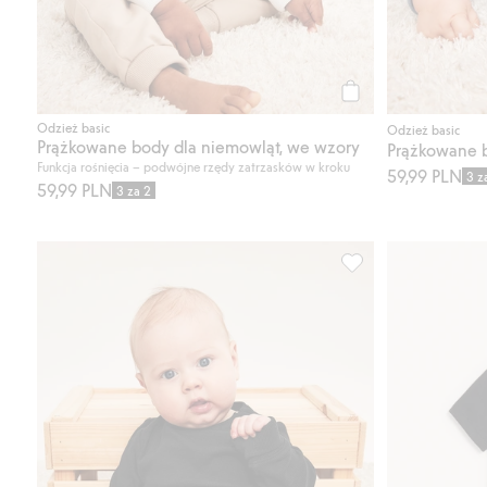
Kup
Odzież basic
Odzież basic
Prążkowane body dla niemowląt, we wzory
Prążkowane b
Funkcja rośnięcia – podwójne rzędy zatrzasków w kroku
59,99 PLN
3 z
59,99 PLN
3 za 2
Prążkowane body z 