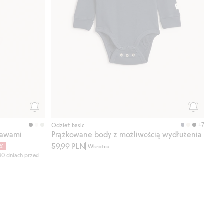
+7
Odzież basic
kawami
Prążkowane body z możliwością wydłużenia
59,99 PLN
0%
Wkrótce
30 dniach przed
enia, Dodaj do listy ulubione