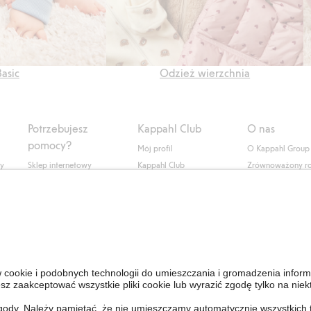
Basic
Odzież wierzchnia
Potrzebujesz
Kappahl Club
O nas
pomocy?
Mój profil
O Kappahl Group
ły
Sklep internetowy
Kappahl Club
Zrównoważony r
Częste pytania
Warunki członkostwa
Praca u nas
Twoje zamówienie
Prasa i aktualnośc
Skontaktuj się z nami
Dostępność cyfro
Znajdź sklep
Sprawdź saldo karty
upominkowej
Personal Styling
Odstąp od umowy