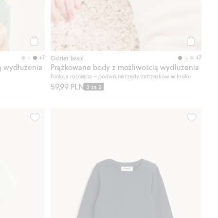
Kup
Kup
+7
+7
Odzież basic
ą wydłużenia
Prążkowane body z możliwością wydłużenia
Funkcja rośnięcia – podwójne rzędy zatrzasków w kroku
59,99 PLN
3 za 2
Dodaj do listy ulubione
Prążkowane body z krótkimi rękawami, Dodaj do listy ul
Prążkowan