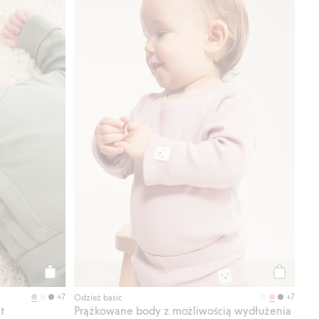
Kup
Kup
+7
+7
Odzież basic
t
Prążkowane body z możliwością wydłużenia