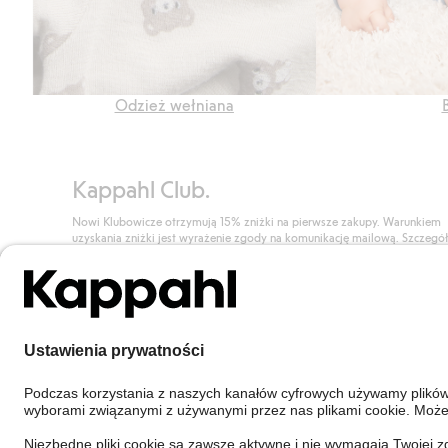
Odzież wełniana
Kappahl Club.
Nowi Klubowicze otrzymują 15% zniżki na pierwsze zakupy. Warunkiem
uzyskania zniżki jest wyrażenie zgody na komunikację mailową. Szczegó
znajdują się tutaj.
Dołącz do Klubu!