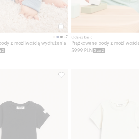
Kup
+7
Odzież basic
ody z możliwością wydłużenia
Prążkowane body z możliwości
59,99 PLN
a 2
3 za 2
możliwością wydłużenia, Dodaj do listy ulubione
Prążkowane body z krótkimi rękawami, 