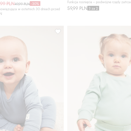
Funkcja rośnięcia – podwójne rzędy zatrz
,99 PLN
-30%
49,99 PLN
59,99 PLN
3 za 2
owiązująca w ostatnich 30 dniach przed
LN
 niemowląt, we wzory, Dodaj do listy ulubione
Prążkowane body z możliwością wydłuż