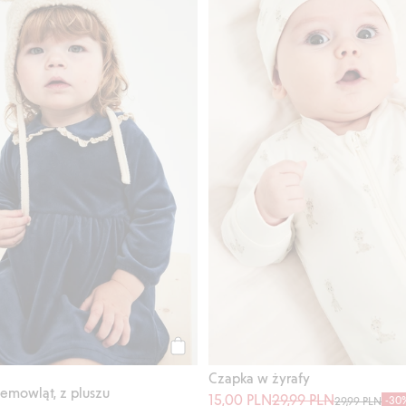
Kup
Czapka w żyrafy
iemowląt, z pluszu
15,00 PLN
29,99 PLN
-30
29,99 PLN