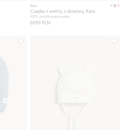
Kup
Kup
Kaxs
Czapka z wełny, z dzianiny, Kaxs
100% certyfikowana wełna
69,99 PLN
j do listy ulubione
Czapeczka dla niemowląt, z mieszanki wełny i kaszmiru, 
Czapka z 