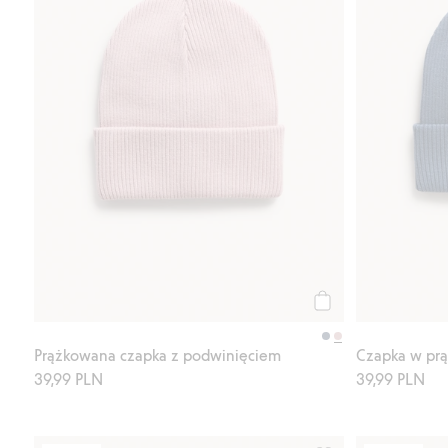
Kup
Prążkowana czapka z podwinięciem
Czapka w prą
39,99 PLN
39,99 PLN