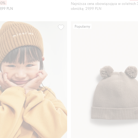
30%
Najniższa cena obowiązująca w ostatnich 
9,99 PLN
obniżką: 29,99 PLN
Popularny
z prążkowanym splotem, Dodaj do listy ulubione
Czapka z dzianiny, z haftem, Dodaj do 