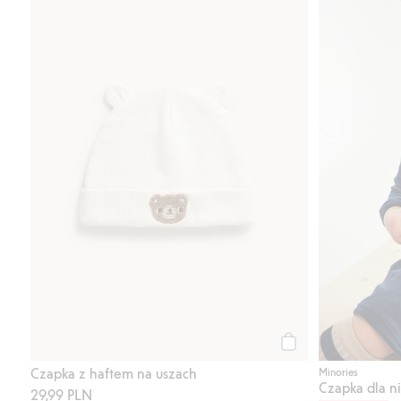
Kup
Czapka z haftem na uszach
Minories
Czapka dla n
29,99 PLN