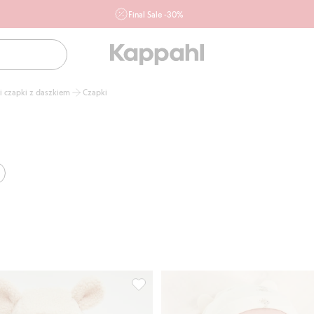
Final Sale -30%
Ważne przy zakupie min. 2 sztuk produktów włączonych w
ofertę, również z działu outlet do 10.8 w sklepach Kappahl i
Newbie oraz na kappahl.com. Ofert nie łączymy
Kobieta
Mężczyzna
Dziecko
 i czapki z daszkiem
Czapki
Niemowlę
Newbie
uszach, Dodaj do listy ulubione
Czapka dla niemowląt, z pluszu, Dodaj 