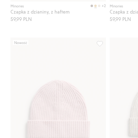
Kup
+2
Minories
Minories
Czapka z dzianiny, z haftem
Czapka z dzi
59,99 PLN
59,99 PLN
Nowość
Czapka z wełny, z dz