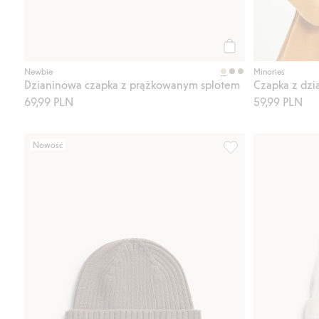
Kup
Newbie
Minories
Dzianinowa czapka z prążkowanym splotem
Czapka z dzi
69,99 PLN
59,99 PLN
Nowość
Czapka dzianinowa w