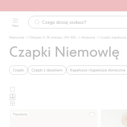
Menu
Niemowlę
Chłopiec 0–18 miesięcy (44–86)
Akcesoria
Czapki, kapelusze
Czapki Niemowlę
Czapki
Czapki z daszkiem
Kapelusze i kapelusze słoneczne
Duże
Wybierz
zdjęcia
Standardowe
układ
zdjęcia
Małe
karty
zdjęcia
Popularny
produktu
Czapka z haftem na 