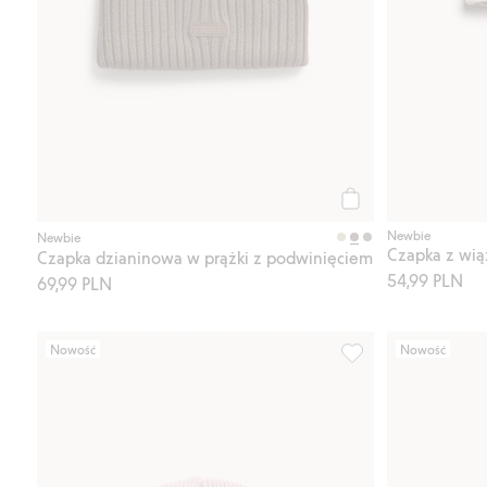
Kup
Newbie
Newbie
Czapka z wią
Czapka dzianinowa w prążki z podwinięciem
54,99 PLN
69,99 PLN
Nowość
Nowość
Prążkowana czapka z