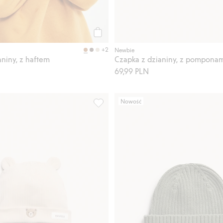
Kup
+2
Newbie
aniny, z haftem
Czapka z dzianiny, z pompona
69,99 PLN
Nowość
 prążki z podwinięciem, Dodaj do listy ulubione
Czapka z wiązaniami i uszkami, Dodaj 