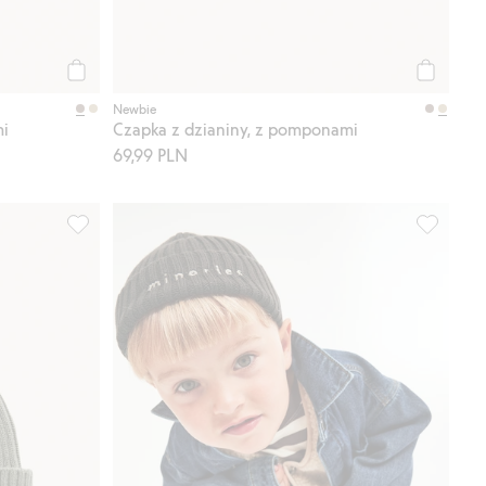
Kup
Kup
Newbie
mi
Czapka z dzianiny, z pomponami
69,99 PLN
do listy ulubione
Czapka z dzianiny prążkowanej z wywinięciem, Dodaj do 
Czapka z 