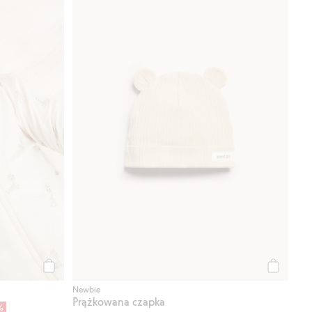
Kup
Kup
Newbie
Prążkowana czapka
%