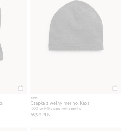
Kup
Kup
Kaxs
xs
Czapka z wełny merino, Kaxs
100% certyfikowana wełna merino
69,99 PLN