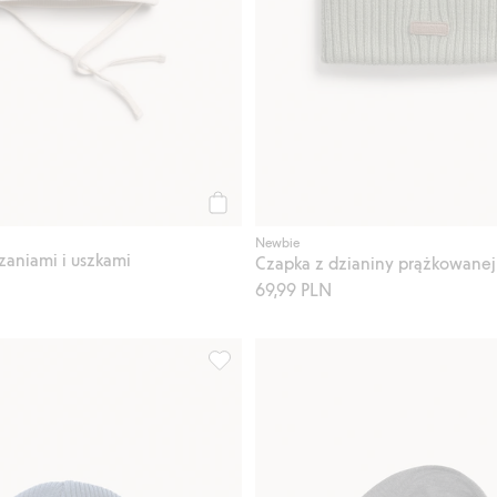
Kup
Newbie
zaniami i uszkami
69,99 PLN
 podwinięciem, Dodaj do listy ulubione
Czapka w prążki, Dodaj do listy ulubio