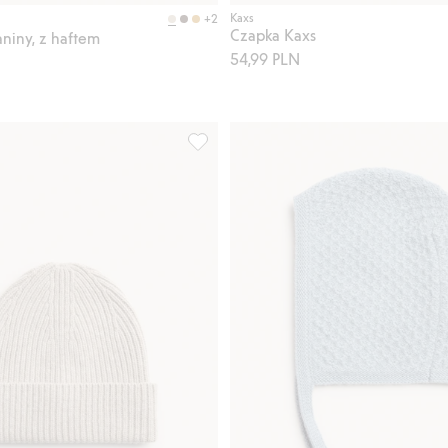
Kup
Kaxs
+2
Czapka Kaxs
aniny, z haftem
54,99 PLN
ianiny, Kaxs, Dodaj do listy ulubione
Czapka z wełny, z dzianiny, Kaxs, Doda