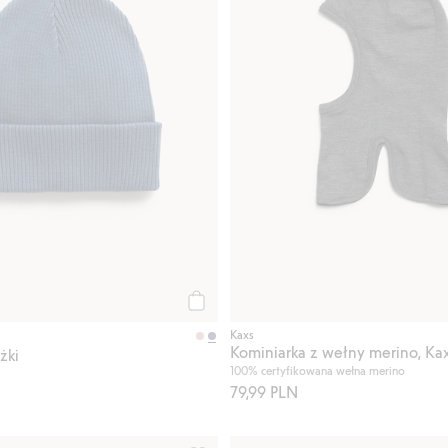
Kup
Kaxs
Kominiarka z wełny merino, Ka
żki
100% certyfikowana wełna merino
79,99 PLN