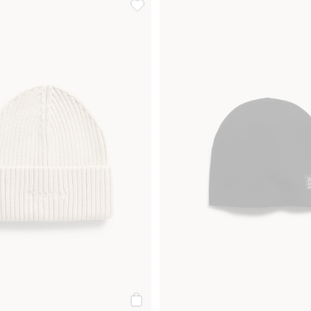
 haftem, Dodaj do listy ulubione
Czapka z dzianiny, z haftem, Dodaj do 