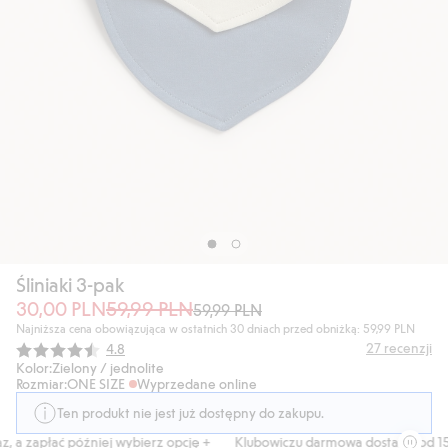
Śliniaki 3-pak
30,00 PLN
59,99 PLN
59,99 PLN
Najniższa cena obowiązująca w ostatnich 30 dniach przed obniżką: 59,99 PLN
Średnia ocena:
27
recenzji
4.8
Kolor:
Zielony / jednolite
Rozmiar:
ONE SIZE
Wyprzedane online
Ten produkt nie jest już dostępny do zakupu.
 a zapłać później wybierz opcję +
Klubowiczu darmowa dostawa od 150