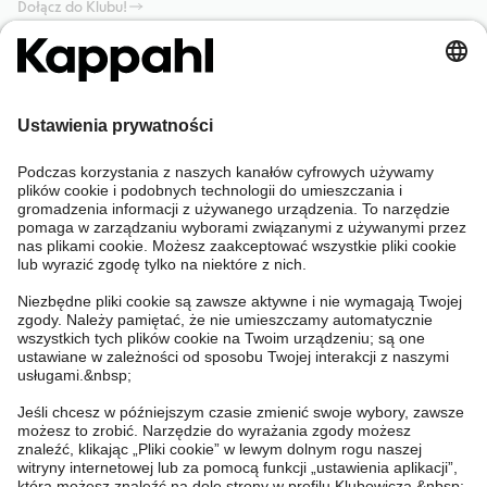
Dołącz do Klubu!
Potrzebujesz pomocy?
Sklep internetowy
Kappahl Club
Częste pytania
Mój profil
O nas
Twoje zamówienie
Kappahl Club
O Kappahl Group
Warunki i zasady
Skontaktuj się z nami
Warunki członkostwa
Zrównoważony rozwój
Ogólne warunki zakupu
Więcej od nas
Znajdź sklep
Praca u nas
Polityka Prywatności