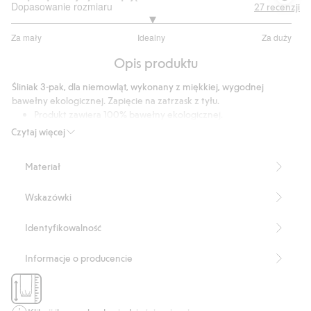
Dopasowanie rozmiaru
27
recenzji
3
Za mały
Idealny
Za duży
na
Na
5
Opis produktu
podstawie
20
Śliniak 3-pak, dla niemowląt, wykonany z miękkiej, wygodnej
głosów
bawełny ekologicznej. Zapięcie na zatrzask z tyłu.
Produkt zawiera 100% bawełny ekologicznej.
Numer artykułu
:
537431
Czytaj więcej
Organic cotton- GOTS
Materiał
Wskazówki
Identyfikowalność
Informacje o producencie