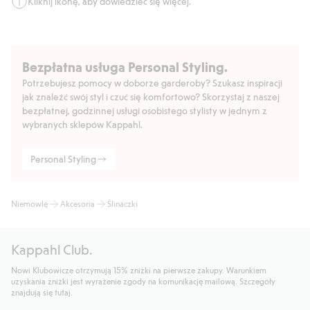
Kliknij ikonę, aby dowiedzieć się więcej.
Bezpłatna usługa Personal Styling.
Potrzebujesz pomocy w doborze garderoby? Szukasz inspiracji
jak znaleźć swój styl i czuć się komfortowo? Skorzystaj z naszej
bezpłatnej, godzinnej usługi osobistego stylisty w jednym z
wybranych sklepów Kappahl.
Personal Styling
Niemowlę
Akcesoria
Ślinaczki
Kappahl Club.
Nowi Klubowicze otrzymują 15% zniżki na pierwsze zakupy. Warunkiem
uzyskania zniżki jest wyrażenie zgody na komunikację mailową. Szczegóły
znajdują się tutaj.