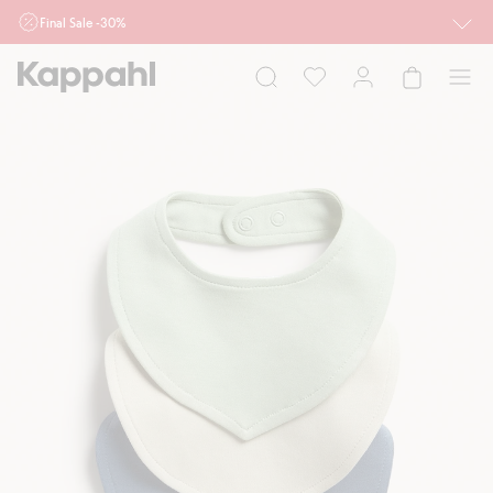
Final Sale -30%
Ważne przy zakupie min. 2 sztuk produktów włączonych w ofertę, również z
działu outlet do 10.8 w sklepach Kappahl i Newbie oraz na kappahl.com. Ofert
nie łączymy
Kobieta
Mężczyzna
Dziecko
Niemowlę
Newbie