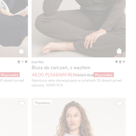
Kup
Kup
kay/day
Bluza do ćwiczeń, z węzłem
48,00 PLN
159,99 PLN
Wyprzedaż
Wyprzedaż
159,99 PLN
30 dniach przed
Najniższa cena obowiązująca w ostatnich 30 dniach przed
obniżką: 159,99 PLN
Popularny
wełny, Dodaj do listy ulubione
Majtki cheeky z koronki, Dodaj do listy ulubione
Dzianinow