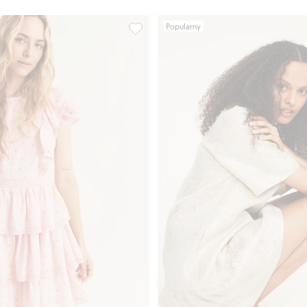
Popularny
askiem do zawiązywania, Dodaj do listy ulubione
Sukienka w drobne kwiatki, Newbie Wo