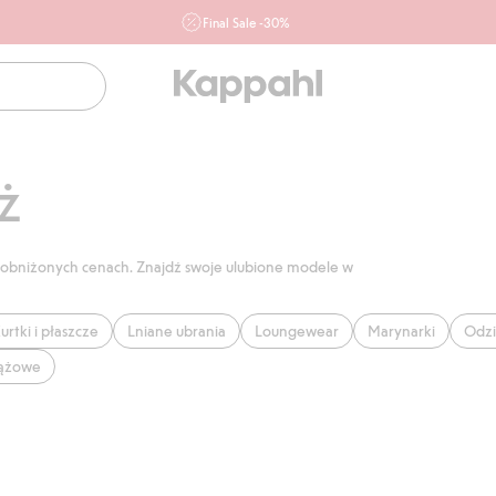
Final Sale -30%
Ważne przy zakupie min. 2 sztuk produktów włączonych w
ofertę, również z działu outlet do 10.8 w sklepach Kappahl i
Newbie oraz na kappahl.com. Ofert nie łączymy
Kobieta
Mężczyzna
Dziecko
Niemowlę
Newbie
ż
j w obniżonych cenach. Znajdź swoje ulubione modele w
urtki i płaszcze
Lniane ubrania
Loungewear
Marynarki
Odzi
iążowe