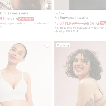
Kup
skimi zawieszkami
kay/day
Prążkowana koszulka
 PLN
Wyprzedaż
59,99 PLN
45,00 PLN
89,99 PLN
owiązująca w ostatnich 30 dniach przed
Wyp
89,99 PLN
LN
Najniższa cena obowiązująca w ostatnich 
obniżką: 89,99 PLN
Popularny
i, Newbie Woman, Dodaj do listy ulubione
Majtki brazyliany, Dodaj do listy ulubi