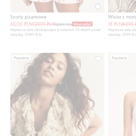
Kup
Szorty piżamowe
Wisior z mor
65,00 PLN
129,99 PLN
18 PLN
59,99
Wyprzedaż
129,99 PLN
Najniższa cena obowiązująca w ostatnich 30 dniach przed
Najniższa cena ob
obniżką: 129,99 PLN
obniżką: 59,99 P
Popularny
Popularny
Sukienka w poziomk