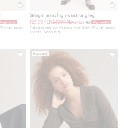
Kup
Kup
m
Straight jeans high waist long leg
125,00 PLN
249,99 PLN
Wyprzedaż
Wyprzedaż
249,99 PLN
30 dniach przed
Najniższa cena obowiązująca w ostatnich 30 dniach przed
obniżką: 249,99 PLN
Popularny
sty ulubione
Koszula oversize z lnu, Dodaj do listy ulubione
Bluza do 