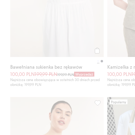
Kup
Bawełniana sukienka bez rękawów
Kamizelka z 
100,00 PLN
199,99 PLN
100,00 PLN
1
Wyprzedaż
199,99 PLN
Najniższa cena obowiązująca w ostatnich 30 dniach przed
Najniższa cena ob
obniżką: 199,99 PLN
obniżką: 199,99 
Popularny
Biodrówki z koronki,