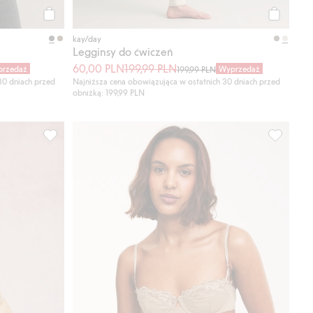
Kup
Kup
kay/day
Legginsy do ćwiczeń
60,00 PLN
199,99 PLN
rzedaż
Wyprzedaż
199,99 PLN
30 dniach przed
Najniższa cena obowiązująca w ostatnich 30 dniach przed
obniżką: 199,99 PLN
one
Biodrówki z koronki, Dodaj do listy ulubione
Stanik ba