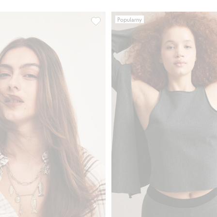
Popularny
daj do listy ulubione
Wisior z morskimi zawieszkami, Dodaj 