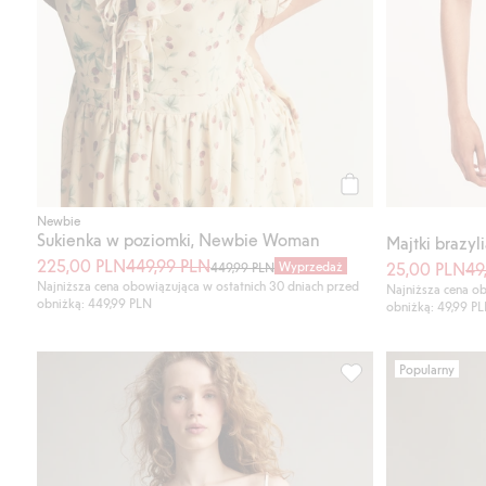
Kup
Newbie
Sukienka w poziomki, Newbie Woman
Majtki brazyl
225,00 PLN
449,99 PLN
Wyprzedaż
25,00 PLN
49
449,99 PLN
Najniższa cena obowiązująca w ostatnich 30 dniach przed
Najniższa cena ob
obniżką: 449,99 PLN
obniżką: 49,99 P
Popularny
Koszulka z drapowan