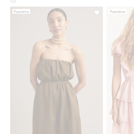
karty
zdjęcia
Popularny
Popularny
produktu
Sukienka lniana z p