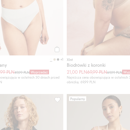
Kup
+1
Xlnt
iany
Biodrówki z koronki
,99 PLN
21,00 PLN
69,99 PLN
Wyprzedaż
Wyp
49,99 PLN
69,99 PLN
owiązująca w ostatnich 30 dniach przed
Najniższa cena obowiązująca w ostatnich 
LN
obniżką: 69,99 PLN
Popularny
ymi detalami, Dodaj do listy ulubione
Kurtka dżinsowa, Dodaj do listy ulubio