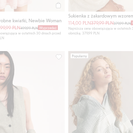
Kup
Sukienka z żakardowym wzore
drobne kwiatki, Newbie Woman
114,00 PLN
379,99 PLN
379,99 PLN
99,99 PLN
Wyprzedaż
499,99 PLN
Najniższa cena obowiązująca w ostatnich 
owiązująca w ostatnich 30 dniach przed
obniżką: 379,99 PLN
PLN
Popularny
 bez rękawów, Dodaj do listy ulubione
Kamizelka z mieszanki lnu, Dodaj do li