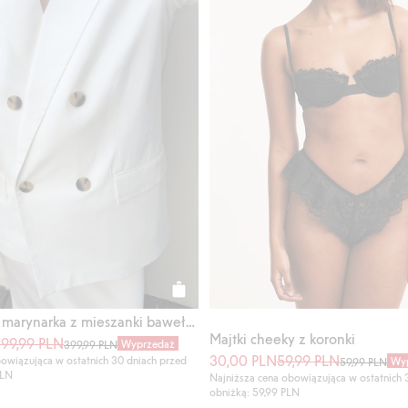
Kup
Dwurzędowa marynarka z mieszanki bawełny
Majtki cheeky z koronki
99,99 PLN
Wyprzedaż
399,99 PLN
30,00 PLN
59,99 PLN
owiązująca w ostatnich 30 dniach przed
Wy
59,99 PLN
PLN
Najniższa cena obowiązująca w ostatnich 
obniżką: 59,99 PLN