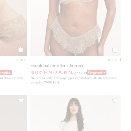
Kup
Kup
+1
Stanik balkonetka z koronki
40,00 PLN
79,99 PLN
rzedaż
Wyprzedaż
79,99 PLN
30 dniach przed
Najniższa cena obowiązująca w ostatnich 30 dniach przed
obniżką: 79,99 PLN
ne
Koszulka z odpinanymi ramiączkami, Dodaj do listy ulubi
Bluzka z 