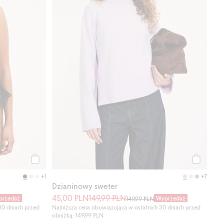
Kup
Kup
+1
+7
Dzianinowy sweter
45,00 PLN
149,99 PLN
przedaż
Wyprzedaż
149,99 PLN
30 dniach przed
Najniższa cena obowiązująca w ostatnich 30 dniach przed
obniżką: 149,99 PLN