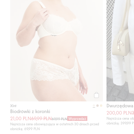
Kup
Xlnt
Biodrówki z koronki
200,00 PLN
3
21,00 PLN
69,99 PLN
Najniższa cena ob
Wyprzedaż
69,99 PLN
obniżką: 399,99 
Najniższa cena obowiązująca w ostatnich 30 dniach przed
obniżką: 69,99 PLN