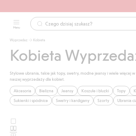
Menu
Wyprzedaz
Kobieta
Kobieta Wyprzeda
Stylowe ubrania, takie jak topy, swetry, modne jeansy i wiele więce
naszej wyprzedaży dla kobiet.
Akcesoria
Bielizna
Jeansy
Koszule i bluzki
Topy
K
Sukienki i spódnice
Swetry i kardigany
Szorty
Ubrania c
Duże
Wybierz
zdjęcia
Standardowe
układ
zdjęcia
Małe