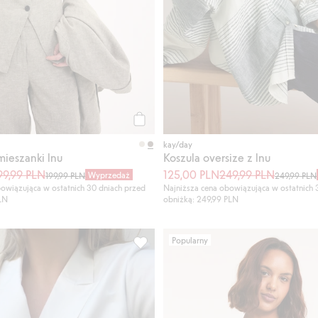
Kup
kay/day
mieszanki lnu
Koszula oversize z lnu
99,99 PLN
125,00 PLN
249,99 PLN
Wyprzedaż
199,99 PLN
249,99 PLN
owiązująca w ostatnich 30 dniach przed
Najniższa cena obowiązująca w ostatnich 
PLN
obniżką: 249,99 PLN
Popularny
 Dodaj do listy ulubione
Dwurzędowa marynarka z mieszanki ba