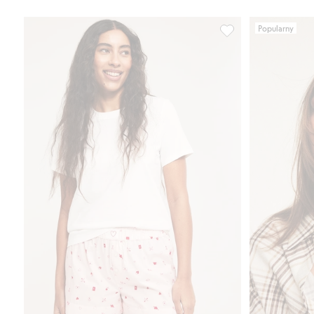
Popularny
Szorty piżamowe, Do