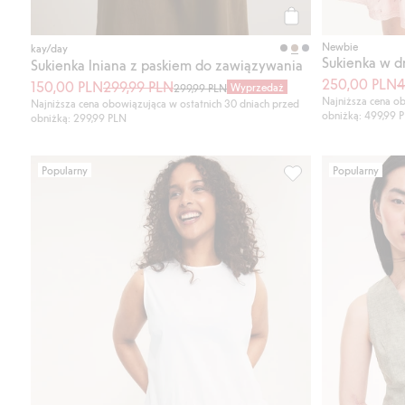
Kup
Newbie
kay/day
Sukienka w 
Sukienka lniana z paskiem do zawiązywania
250,00 PLN
4
150,00 PLN
299,99 PLN
Wyprzedaż
299,99 PLN
Najniższa cena ob
Najniższa cena obowiązująca w ostatnich 30 dniach przed
obniżką: 499,99 
obniżką: 299,99 PLN
Popularny
Popularny
Bawełniana sukienka