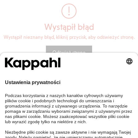
Wystąpił błąd
Wystąpił nieznany błąd, kliknij przycisk, aby odświeżyć stronę.
Odśwież stronę