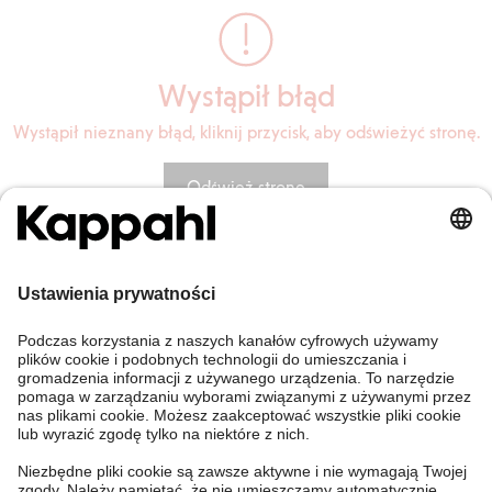
Wystąpił błąd
Wystąpił nieznany błąd, kliknij przycisk, aby odświeżyć stronę.
Odśwież stronę