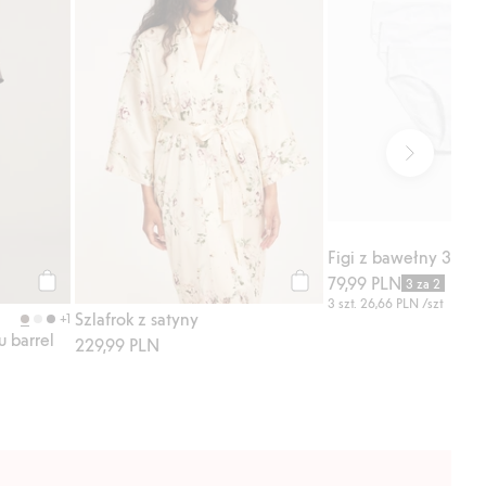
Figi z bawełny 3-pac
79,99 PLN
3 za 2
Kup
Kup
3 szt.
26,66 PLN
/szt
Szlafrok z satyny
+1
u barrel
229,99 PLN