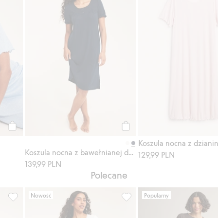
Kup
Kup
Koszula nocna z bawełnianej dzianiny
129,99 PLN
139,99 PLN
Polecane
Nowość
Popularny
do listy ulubione
Top z wiązaniem, Dodaj do listy ulubione
Koszula nocna z bawełnianej 