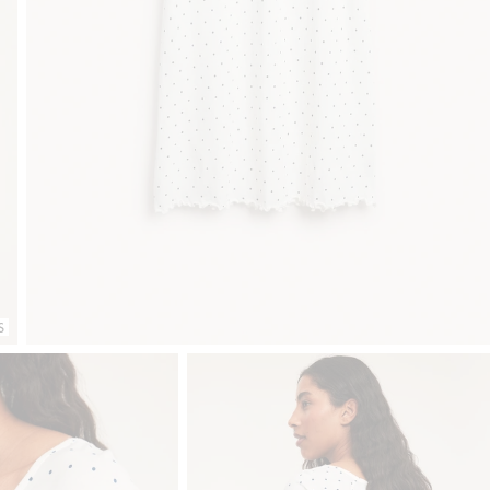
Klubowiczu darmowa dostawa od 150 zł
Kup teraz, 
S