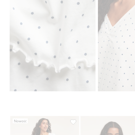
Nowość
Koszula nocna z bawełnianej dzi