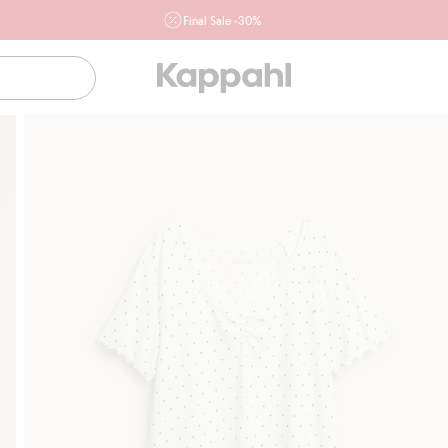
Final Sale -30%
Ważne przy zakupie min. 2 sztuk produktów włączonych w
ofertę, również z działu outlet do 10.8 w sklepach Kappahl i
Newbie oraz na kappahl.com. Ofert nie łączymy
Kobieta
Mężczyzna
Dziecko
Niemowlę
Newbie