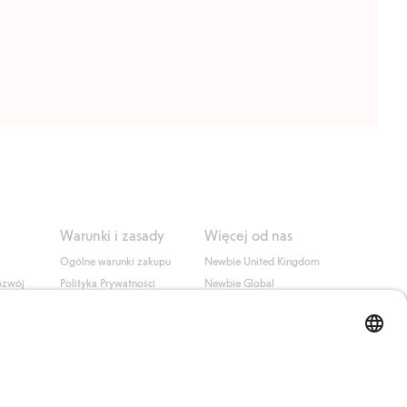
Warunki i zasady
Więcej od nas
Ogólne warunki zakupu
Newbie United Kingdom
ozwój
Polityka Prywatności
Newbie Global
Polityka plików cookie
Affiliate
i
Warunki #YesKappahl
#YesNewbie
wa