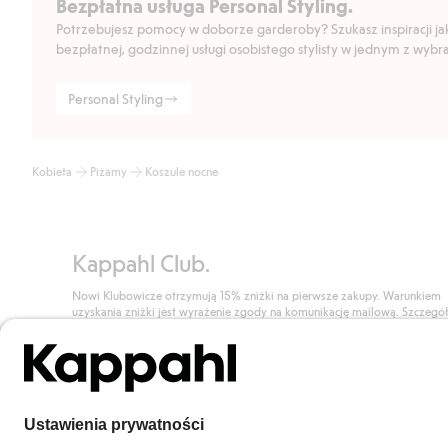
Bezpłatna usługa Personal Styling.
Potrzebujesz pomocy w doborze garderoby? Szukasz inspiracji jak 
bezpłatnej, godzinnej usługi osobistego stylisty w jednym z wyb
Personal Styling
Kobieta
Piżamy
Koszule nocne
Kappahl Club.
Nowi Klubowicze otrzymują 15% zniżki na pierwsze zakupy. Warunkiem
uzyskania zniżki jest wyrażenie zgody na komunikację mailową. Szczegó
znajdują się tutaj.
Dołącz do Klubu!