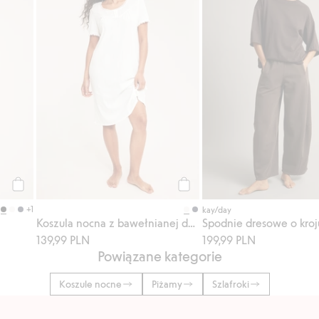
Kup
Kup
+1
kay/day
Koszula nocna z bawełnianej dzianiny
Spodnie dresowe o kroj
139,99 PLN
199,99 PLN
Powiązane kategorie
Koszule nocne
Piżamy
Szlafroki