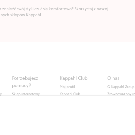
znaleźć swój styl i czuć się komfortowo? Skorzystaj z naszej
ranych sklepów Kappahl.
Potrzebujesz
Kappahl Club
O nas
pomocy?
Mój profil
O Kappahl Group
ły
Sklep internetowy
Kappahl Club
Zrównoważony r
Częste pytania
Warunki członkostwa
Praca u nas
Twoje zamówienie
Prasa i aktualnośc
Skontaktuj się z nami
Dostępność cyfro
Znajdź sklep
Sprawdź saldo karty
upominkowej