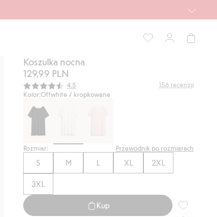
Koszulka nocna
129,99 PLN
Średnia ocena:
156
recenzji
4.5
Kolor:
Offwhite / kropkowane
Rozmiar:
Przewodnik po rozmiarach
S
M
L
XL
2XL
3XL
Kup
Koszulka noc