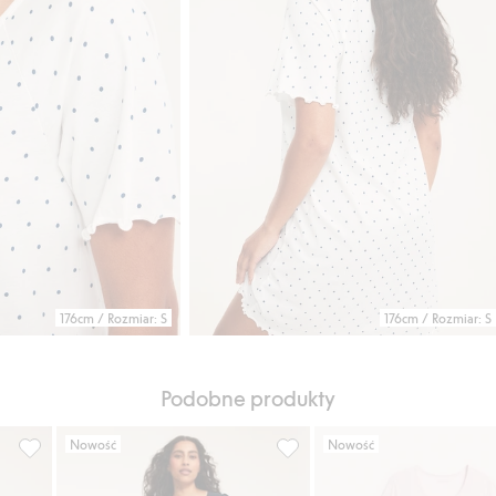
176cm / Rozmiar: S
176cm / Rozmiar: S
Podobne produkty
Nowość
Nowość
aniny, Dodaj do listy ulubione
Koszula nocna we wzory, Dodaj do listy ulubione
Koszula nocna z bawełnianej 