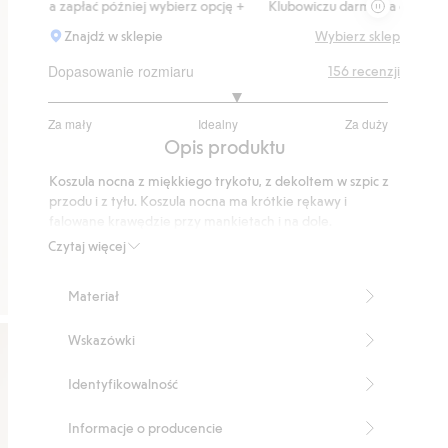
a zapłać później wybierz opcję +
Klubowiczu darmowa dostawa od 150 z
Znajdź w sklepie
Wybierz sklep
Dopasowanie rozmiaru
156
recenzji
3.227642276422764
Za mały
Idealny
Za duży
na
Na
Opis produktu
5
podstawie
Koszula nocna z miękkiego trykotu, z dekoltem w szpic z
123
przodu i z tyłu. Koszula nocna ma krótkie rękawy i
głosów
falowane krawędzie przy mankietach i na dole.
Luźny fason
Czytaj więcej
Krótkie rękawy
Długość: 92 cm w rozmiarze S
Materiał
Numer artykułu
:
917039
Wskazówki
Identyfikowalność
Informacje o producencie